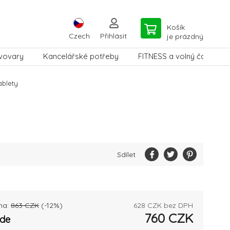
Košík
Czech
Přihlásit
je prázdný
vovary
Kancelářské potřeby
FITNESS a volný čas
ablety
Sdílet
na:
863
CZK
(-
12
%)
628
CZK bez DPH
760
CZK
ade