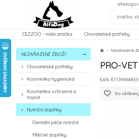
alfadogcz
CEZZOO - naše značka
Chovatelské potřeby
Nezařazené zb
NEZAŘAZENÉ ZBOŽÍ
PRO-VET 
Chovatelské potřeby
Kosmetika hygienická
EAN:
87174964855
Kosmetika ochranná a
Do oblíben
hojivá
Nutriční doplňky
Dentální péče nutriční
Mléčné doplňky