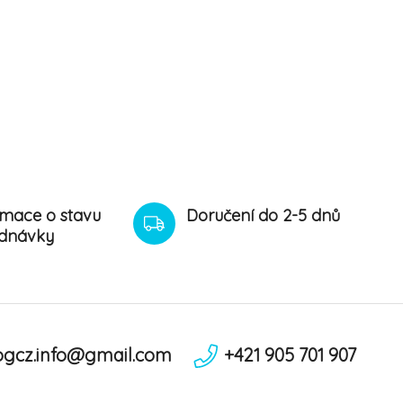
rmace o stavu
Doručení do 2-5 dnů
dnávky
ogcz.info@gmail.com
+421 905 701 907