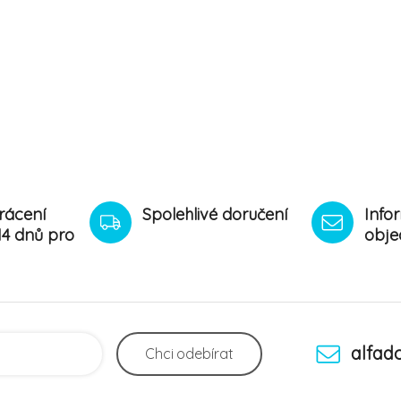
rácení
Spolehlivé doručení
Info
14 dnů pro
obje
alfad
Chci
odebírat