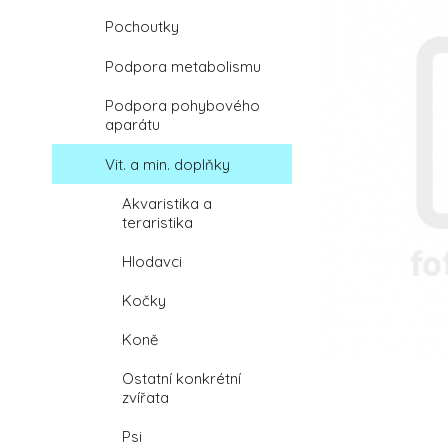
Pochoutky
Podpora metabolismu
Podpora pohybového
aparátu
Vit. a min. doplňky
Akvaristika a
teraristika
Hlodavci
Kočky
Koně
Ostatní konkrétní
zvířata
Psi