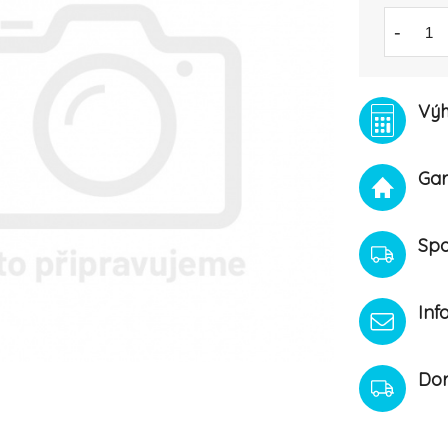
-
Výh
Gar
Spo
Inf
Dor