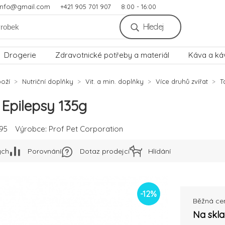
.info@gmail.com
+421 905 701 907
8:00 - 16:00
Hledej
Drogerie
Zdravotnické potřeby a materiál
Káva a ká
oží
Nutriční doplňky
Vit. a min. doplňky
Více druhů zvířat
T
Epilepsy 135g
95
Výrobce:
Prof Pet Corporation
ých
Porovnání
Dotaz prodejci
Hlídání
-
12
%
Běžná ce
Na skl