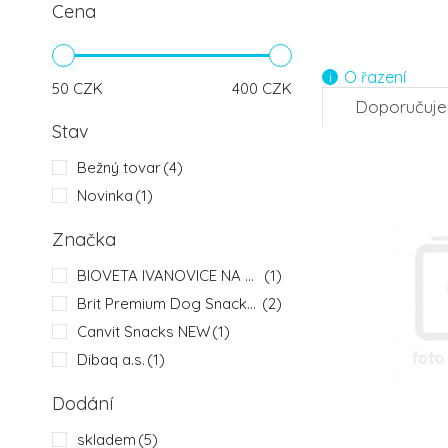
Cena
-7%
4.
O řazení
50
CZK
400
CZK
Doporučuj
Stav
Bežný tovar
(4)
Novinka
(1)
Značka
BIOVETA IVANOVICE NA HANE
(1)
Brit Premium Dog Snacks - pamlsky pro ps
(2)
Canvit Snacks NEW
(1)
Dibaq a.s.
(1)
Dodání
skladem
(5)