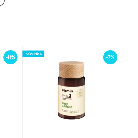
og by
Snacks M
74 CZK
66 CZK
NOVINKA
-11%
-7%