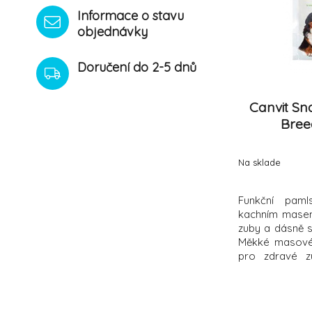
Informace o stavu
objednávky
Doručení do 2-5 dnů
Canvit Sn
Bree
Na sklade
Funkční pam
kachním masem
zuby a dásně s
Měkké masové 
pro zdravé z
kostiček pro v
Dental large j