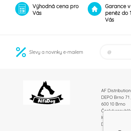
Výhodná cena pro
Garance v
Vás
peněz do 
Vás
Slevy a novinky e-mailem
AF Distribution 
DEPO Brno 71 
600 10 Brno
Česká republi
IČO: 52010180
DIČ: SK212086