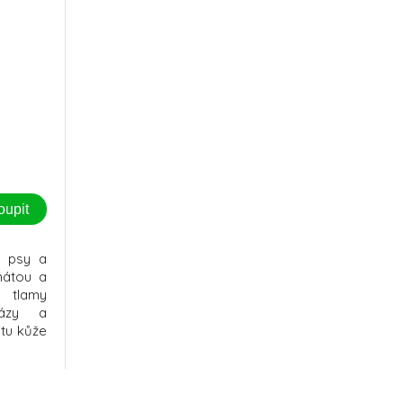
oupit
o psy a
mátou a
z tlamy
lázy a
itu kůže
ožen&