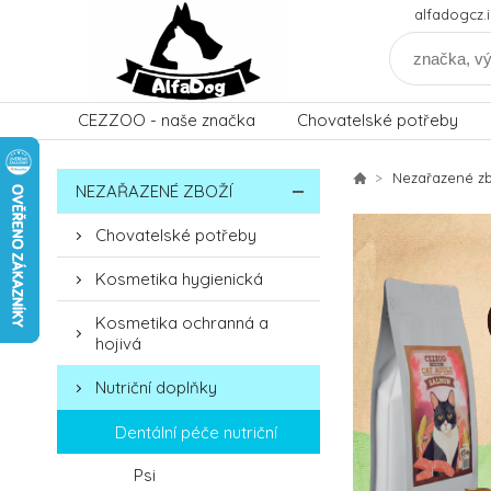
alfadogcz
CEZZOO - naše značka
Chovatelské potřeby
Nezařazené zb
NEZAŘAZENÉ ZBOŽÍ
Chovatelské potřeby
Kosmetika hygienická
Kosmetika ochranná a
hojivá
Nutriční doplňky
Dentální péče nutriční
Psi