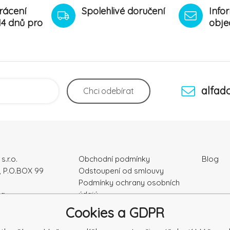
rácení
Spolehlivé doručení
Info
14 dnů pro
obje
alfad
Chci
odebírat
s.r.o.
Obchodní podmínky
Blog
, P.O.BOX 99
Odstoupení od smlouvy
Podmínky ochrany osobních
ka
údajú
Kontakty
Cookies a GDPR
4328
Záruka a Reklamace
Reklamační formulář