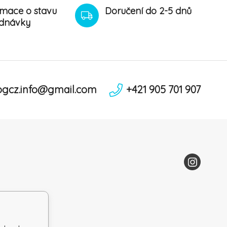
rmace o stavu
Doručení do 2-5 dnů
dnávky
ogcz.info@gmail.com
+421 905 701 907