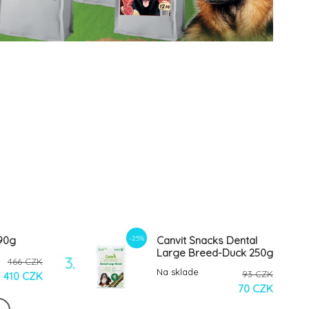
-25%
 90g
Canvit Snacks Dental
Large Breed-Duck 250g
3.
466 CZK
Na sklade
93 CZK
410 CZK
70 CZK