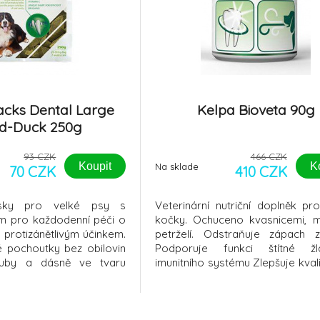
acks Dental Large
Kelpa Bioveta 90g
d-Duck 250g
93 CZK
466 CZK
Koupit
K
Na sklade
70 CZK
410 CZK
lsky pro velké psy s
Veterinární nutriční doplněk pr
 pro každodenní péči o
kočky. Ochuceno kvasnicemi, 
 protizánětlivým účinkem.
petrželí. Odstraňuje zápach 
pochoutky bez obilovin
Podporuje funkci štítné ž
uby a dásně ve tvaru
imunitního systému Zlepšuje kval
elká plemena psů. Canvit
a srsti Má antioxidační účinky Sl
sou vhod