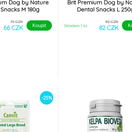
ium Dog by Nature
Brit Premium Dog by N
 Snacks M 180g
Dental Snacks L 250
74 CZK
92 CZK
Koupit
K
Skladem 1
ks
66 CZK
82 CZK
-25%