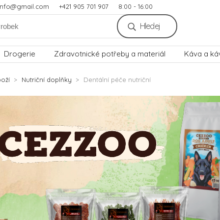
.info@gmail.com
+421 905 701 907
8:00 - 16:00
Hledej
Drogerie
Zdravotnické potřeby a materiál
Káva a ká
oží
Nutriční doplňky
Dentální péče nutriční