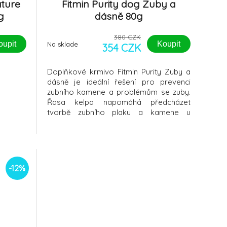
ature
Fitmin Purity dog Zuby a
g
dásně 80g
380 CZK
oupit
Koupit
Na sklade
354 CZK
Doplňkové krmivo Fitmin Purity Zuby a
dásně je ideální řešení pro prevenci
zubního kamene a problémům se zuby.
Řasa kelpa napomáhá předcházet
tvorbě zubního plaku a kamene u
dospělých psů. Přídavek vitaminu C a
koenzymu Q10 podporuje prevenci
onemocnění dásní, podporuje
antibakteriální účinky a má vliv na
snižování krvácivosti dásní a pos
-12%