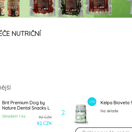
ÉČE NUTRIČNÍ
ější
-12%
Brit Premium Dog by
Kelpa Bioveta
Nature Dental Snacks L
2.
Na sklade
250g
Skladem 1
ks
92 CZK
82 CZK