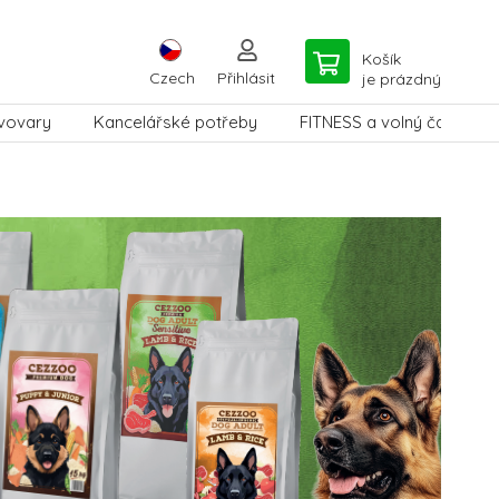
Košík
Czech
Přihlásit
je prázdný
vovary
Kancelářské potřeby
FITNESS a volný čas