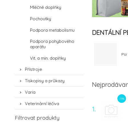
Mléčné doplňky
Pochoutky
Podpora metabolismu
DENTÁLNÍ P
Podpora pohybového
aparátu
Psi
Vit. a min. doplňky
Přístroje
Tiskopisy a průkazy
Nejprodávan
Varia
-11%
Veterinární léčiva
1.
Filtrovat produkty