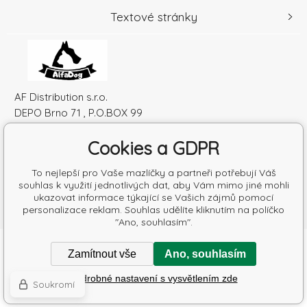
Textové stránky
AF Distribution s.r.o.
DEPO Brno 71 , P.O.BOX 99
600 10 Brno
Cookies a GDPR
Česká republika
IČO: 52010180
To nejlepší pro Vaše mazlíčky a partneři potřebují Váš
DIČ: SK2120864328
souhlas k využití jednotlivých dat, aby Vám mimo jiné mohli
ukazovat informace týkající se Vašich zájmů pomocí
personalizace reklam. Souhlas udělíte kliknutím na políčko
"Ano, souhlasím".
Copyright © 2026 AF Distribution s.r.o.
Zamítnout vše
Ano, souhlasím
Všechna práva vyhrazena.
Podrobné nastavení s vysvětlením zde
Pronájem eshopu zajišťuje
BINARGON.cz
-
Mapa stránek
Soukromí