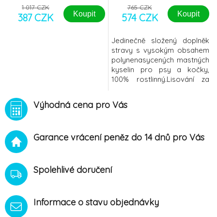
1 017 CZK
765 CZK
Koupit
Koupit
387 CZK
574 CZK
Jedinečně složený doplněk
stravy s vysokým obsahem
polynenasycených mastných
kyselin pro psy a kočky,
100% rostlinný.Lisování za
studena nejkvalitnějších
rostlinných olejů z brusinek a
Výhodná cena pro Vás
brutnáku lékařského.
Obsahuje esenciální mastné
kyseliny (Omega 3 a 6),
Garance vrácení peněz do 14 dnů pro Vás
přírodní vitamín E a silné
přírodní antioxidanty. Toto
unikátní složení bez přidaný
Spolehlivé doručení
Informace o stavu objednávky