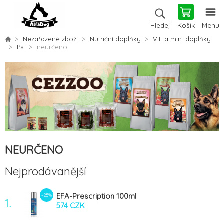
Košík
Menu
Hledej
Nezařazené zboží
Nutriční doplňky
Vit. a min. doplňky
Psi
neurčeno
NEURČENO
Nejprodávanější
EFA-Prescription 100ml
-25%
1.
574 CZK