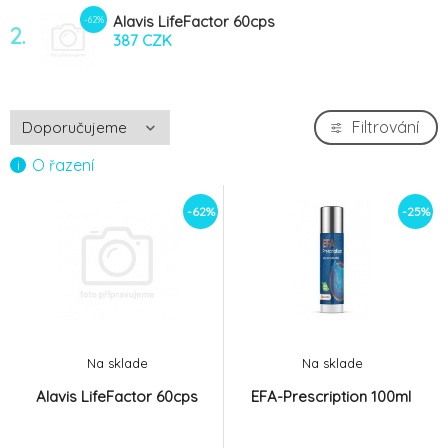
Alavis LifeFactor 60cps
-62%
2.
387 CZK
Filtrování
O řazení
-62%
-25%
Na sklade
Na sklade
Alavis LifeFactor 60cps
EFA-Prescription 100ml