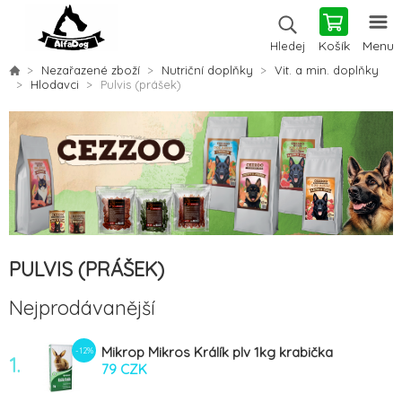
Košík
Menu
Hledej
Nezařazené zboží
Nutriční doplňky
Vit. a min. doplňky
Hlodavci
Pulvis (prášek)
PULVIS (PRÁŠEK)
Nejprodávanější
Mikrop Mikros Králík plv 1kg krabička
-12%
1.
79 CZK