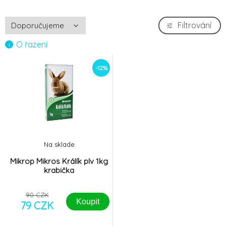
Filtrování
O řazení
-12%
Na sklade
Mikrop Mikros Králík plv 1kg
krabička
90 CZK
Koupit
79 CZK