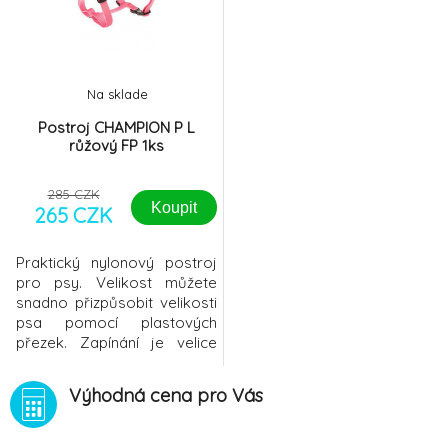
dispozici v těchto
velikostech: XS - Jack
Russell, Westie, Whippet S -
Border kolie,
Na sklade
Postroj CHAMPION P L
růžový FP 1ks
285 CZK
Koupit
265 CZK
Praktický nylonový postroj
pro psy. Velikost můžete
snadno přizpůsobit velikosti
psa pomocí plastových
přezek. Zapínání je velice
jednoduché, pomocí klipové
spony na spodní straně
Výhodná cena pro Vás
postroje. Pro vyčištění stačí
přeprání v mýdlové vodě