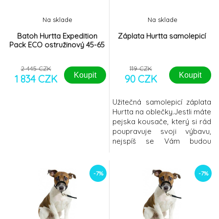
Na sklade
Na sklade
Batoh Hurtta Expedition
Záplata Hurtta samolepicí
Pack ECO ostružinový 45-65
2 445 CZK
119 CZK
Koupit
Koupit
1 834 CZK
90 CZK
Užitečná samolepicí záplata
Hurtta na oblečky.Jestli máte
pejska kousače, který si rád
poupravuje svoji výbavu,
nejspíš se Vám budou
náhradní díly
hodit. samolepicív sadě
různé tvary - ananas,
-7%
-7%
mrkvička, zajíc a
liškanepromokavénení třeba
žádné žehleníperte na cca
30-40 stupňůbarva -