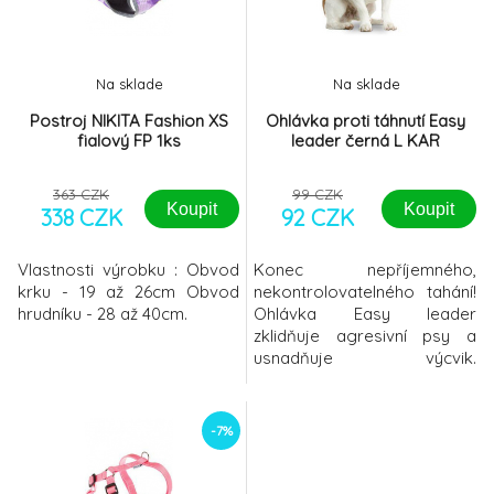
velikostech: XS - Jack
velikostech: XS - Jack
Russell, Westie, Whippet S -
Russell, Westie, Whippet S -
Border kolie, Be
Border kolie, B
Na sklade
Na sklade
Postroj NIKITA Fashion XS
Ohlávka proti táhnutí Easy
fialový FP 1ks
leader černá L KAR
363 CZK
99 CZK
Koupit
Koupit
338 CZK
92 CZK
Vlastnosti výrobku : Obvod
Konec nepříjemného,
krku - 19 až 26cm Obvod
nekontrolovatelného tahání!
hrudníku - 28 až 40cm.
Ohlávka Easy leader
zklidňuje agresivní psy a
usnadňuje výcvik.
Dosáhnete toho, že pes
přestane táhnout a
automaticky Vás bude
-7%
následovat. Pokud zvolíte
Easy Leader, nemusíte již
používat postroje. K