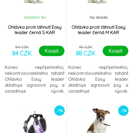
ostružinová
Skladem 1
ks
Na sklade
Ohlávka proti táhnutí Easy
Ohlávka proti táhnutí Easy
leader černá S KAR
leader černá M KAR
90 CZK
95 CZK
Koupit
Koupit
84 CZK
88 CZK
Konec nepříjemného,
Konec nepříjemného,
nekontrolovatelného tahání!
nekontrolovatelného tahání!
Ohlávka Easy leader
Ohlávka Easy leader
zklidňuje agresivní psy a
zklidňuje agresivní psy a
usnadňuje výcvik.
usnadňuje výcvik.
Dosáhnete toho, že pes
Dosáhnete toho, že pes
přestane táhnout a
přestane táhnout a
automaticky Vás bude
automaticky Vás bude
-7%
-7%
následovat. Pokud zvolíte
následovat. Pokud zvolíte
Easy Leader, nemusíte již
Easy Leader, nemusíte již
používat postroje. K
používat postroje. K
dispozici v těchto
dispozici v těchto