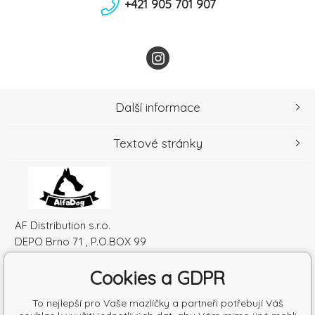
+421 905 701 907
Další informace
Textové stránky
AF Distribution s.r.o.
DEPO Brno 71 , P.O.BOX 99
600 10 Brno
Cookies a GDPR
Česká republika
IČO: 52010180
To nejlepší pro Vaše mazlíčky a partneři potřebují Váš
DIČ: SK2120864328