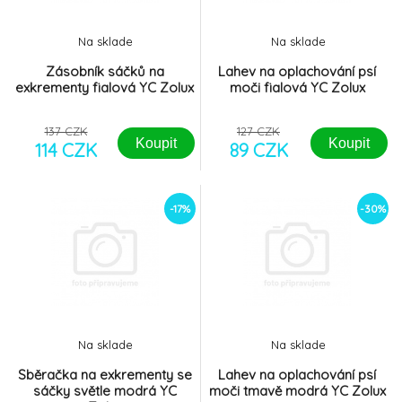
Na sklade
Na sklade
Zásobník sáčků na
Lahev na oplachování psí
exkrementy fialová YC Zolux
moči fialová YC Zolux
137 CZK
127 CZK
Koupit
Koupit
114 CZK
89 CZK
-17%
-30%
Na sklade
Na sklade
Sběračka na exkrementy se
Lahev na oplachování psí
sáčky světle modrá YC
moči tmavě modrá YC Zolux