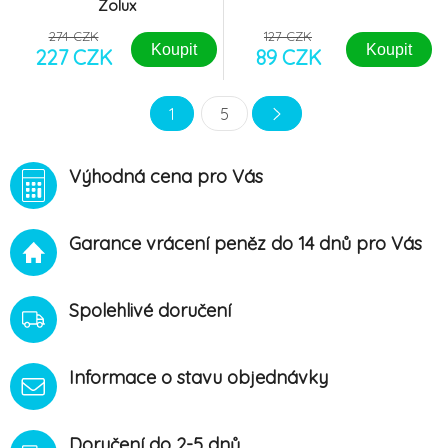
Zolux
274 CZK
127 CZK
Koupit
Koupit
227 CZK
89 CZK
1
5
Výhodná cena pro Vás
Garance vrácení peněz do 14 dnů pro Vás
Spolehlivé doručení
Informace o stavu objednávky
Doručení do 2-5 dnů