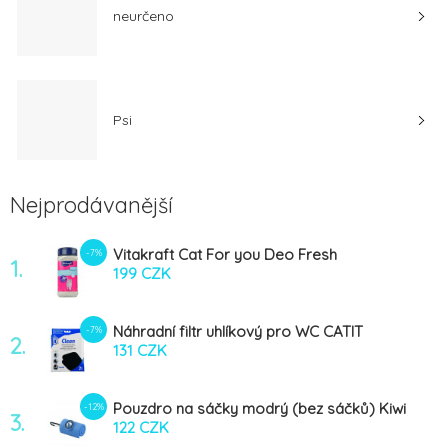
neurčeno
Psi
Nejprodávanější
Vitakraft Cat For you Deo Fresh
-7%
1.
Levandule grn. 720g
199 CZK
Náhradní filtr uhlíkový pro WC CATIT
-7%
2.
Design 2ks
131 CZK
Pouzdro na sáčky modrý (bez sáčků) Kiwi
-12%
3.
122 CZK