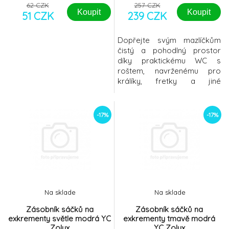
62 CZK
257 CZK
Koupit
Koupit
51 CZK
239 CZK
Dopřejte svým mazlíčkům
čistý a pohodlný prostor
díky praktickému WC s
roštem, navrženému pro
králíky, fretky a jiné
hlodavce. Tato toaleta je
ideální pro menší
chovatelské klece a
-17%
-17%
umožňuje zvířátkům
hygienické prostředí bez
přímého kontaktu se
znečištěnou
podestýlkou.Rozměry:
28x21x16 cm – ideální velikost
pro malé hlodavce a králíky,
Na sklade
Na sklade
sk
Zásobník sáčků na
Zásobník sáčků na
exkrementy světle modrá YC
exkrementy tmavě modrá
Zolux
YC Zolux