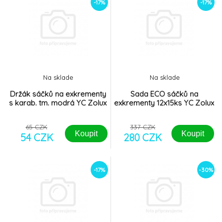
-17%
-17%
Na sklade
Na sklade
Držák sáčků na exkrementy
Sada ECO sáčků na
s karab. tm. modrá YC Zolux
exkrementy 12x15ks YC Zolux
65 CZK
337 CZK
Koupit
Koupit
54 CZK
280 CZK
-17%
-30%