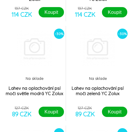
137 CZK
137 CZK
Koupit
Koupit
114 CZK
114 CZK
-30%
-30%
Na sklade
Na sklade
Lahev na oplachování psí
Lahev na oplachování psí
moči světle modrá YC Zolux
moči zelená YC Zolux
127 CZK
127 CZK
Koupit
Koupit
89 CZK
89 CZK