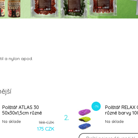
til a nylon apod.
ější
-7%
Polštář ATLAS 30
Polštář RELAX 
50x30x1,5cm různé
různé barvy 1
2.
barvy FP 1ks
FP 1ks
Na sklade
Na sklade
188 CZK
175 CZK