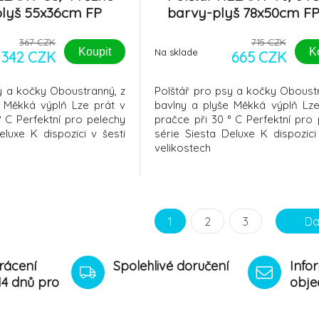
lyš 55x36cm FP
barvy-plyš 78x50cm FP
367 CZK
715 CZK
Koupit
K
Na sklade
342 CZK
665 CZK
y a kočky Oboustranný, z
Polštář pro psy a kočky Oboustr
e Měkká výplň Lze prát v
bavlny a plyše Měkká výplň Lze
° C Perfektní pro pelechy
pračce při 30 ° C Perfektní pro
eluxe K dispozici v šesti
série Siesta Deluxe K dispozici
velikostech
1
2
3
Da
rácení
Spolehlivé doručení
Info
14 dnů pro
obje