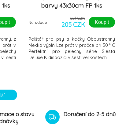
 1ks
barvy 43x30cm FP 1ks
221 CZK
oupit
Koupit
Na sklade
205 CZK
anný, z
Polštář pro psy a kočky Oboustranný
 prát v
Měkká výplň Lze prát v pračce při 30 ° C
 pelechy
Perfektní pro pelechy série Siesta
 v šesti
Deluxe K dispozici v šesti velikostech
lší
rmace o stavu
Doručení do 2-5 dnů
dnávky