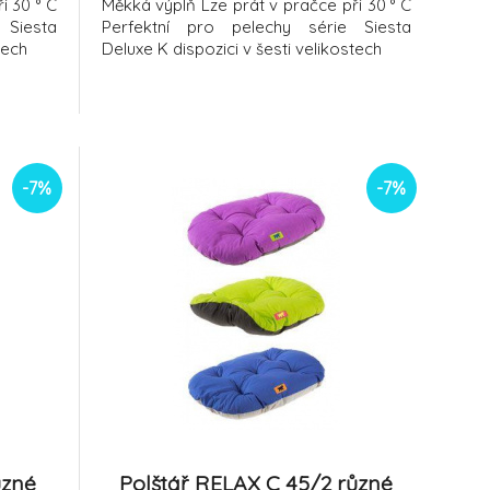
i 30 ° C
Měkká výplň Lze prát v pračce při 30 ° C
 Siesta
Perfektní pro pelechy série Siesta
tech
Deluxe K dispozici v šesti velikostech
-7%
-7%
ůzné
Polštář RELAX C 45/2 různé