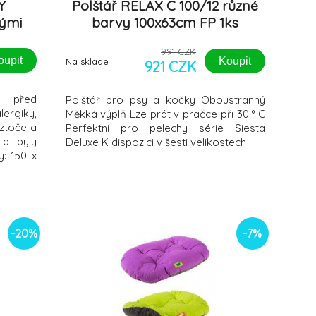
Y
Polštář RELAX C 100/12 různé
lými
barvy 100x63cm FP 1ks
991 CZK
oupit
Koupit
Na sklade
921 CZK
u před
Polštář pro psy a kočky Oboustranný
rgiky,
Měkká výplň Lze prát v pračce při 30 ° C
oztoče a
Perfektní pro pelechy série Siesta
 a pyly
Deluxe K dispozici v šesti velikostech
y: 150 x
-20%
-7%