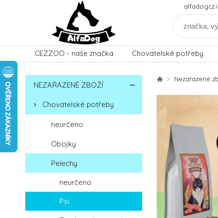
alfadogcz
CEZZOO - naše značka
Chovatelské potřeby
Nezařazené zb
NEZAŘAZENÉ ZBOŽÍ
Chovatelské potřeby
neurčeno
Obojky
Pelechy
neurčeno
Psi