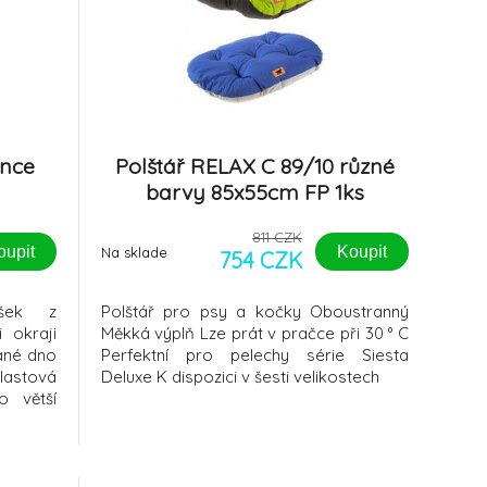
ence
Polštář RELAX C 89/10 různé
barvy 85x55cm FP 1ks
811 CZK
oupit
Koupit
Na sklade
754 CZK
íšek z
Polštář pro psy a kočky Oboustranný
 okraji
Měkká výplň Lze prát v pračce při 30 ° C
ané dno
Perfektní pro pelechy série Siesta
lastová
Deluxe K dispozici v šesti velikostech
o větší
otáčení
 30 °C /
ička NE
ičce).U