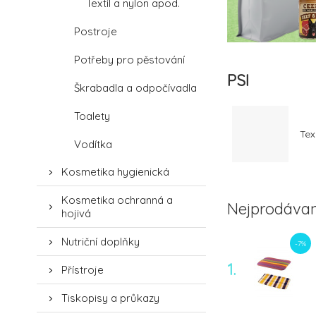
Textil a nylon apod.
Postroje
Potřeby pro pěstování
PSI
Škrabadla a odpočívadla
Toalety
Tex
Vodítka
Kosmetika hygienická
Kosmetika ochranná a
Nejprodávan
hojivá
Nutriční doplňky
-7%
1.
Přístroje
Tiskopisy a průkazy