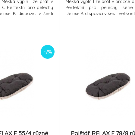
e Měkká výplň Lze prát v
Měkká výplň Lze prát v pračce př
° C Perfektní pro pelechy
Perfektní pro pelechy série
eluxe K dispozici v šesti
Deluxe K dispozici v šesti velikos
-7%
ELAX F 55/4 různé
Polštář RELAX F 78/8 r