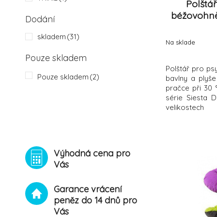
Polštá
béžovohn
Dodání
skladem
(31)
Na sklade
Pouze skladem
Polštář pro ps
Pouze skladem
(2)
bavlny a plyš
pračce při 30 
série Siesta D
velikostech
Výhodná cena pro
Vás
Garance vrácení
peněz do 14 dnů pro
Vás