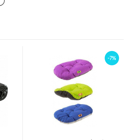
-7%
0 bavlna
Polštář RELAX F 89/10
2cm FP
béžovohnědý+plyš
6.
85x55cm FP
Na sklade
1 646 CZK
906 CZK
1 531 CZK
843 CZK
-20%
g
Pelech Bed Dog
45cm
Residence 91x58cm
9.
Na sklade
1 033 CZK
1 778 CZK
-7%
826 CZK
1 423 CZK