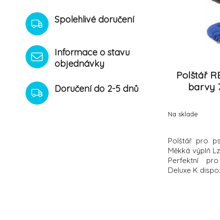
Spolehlivé doručení
Informace o stavu
objednávky
Polštář R
barvy 
Doručení do 2-5 dnů
Na sklade
Polštář pro p
Měkká výplň Lze
Perfektní pr
Deluxe K dispoz