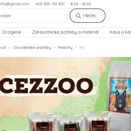
.info@gmail.com
+421 905 701 907
8:00 - 16:00
Hledej
Drogerie
Zdravotnické potřeby a materiál
Káva a ká
oží
Chovatelské potřeby
Pelechy
Psi