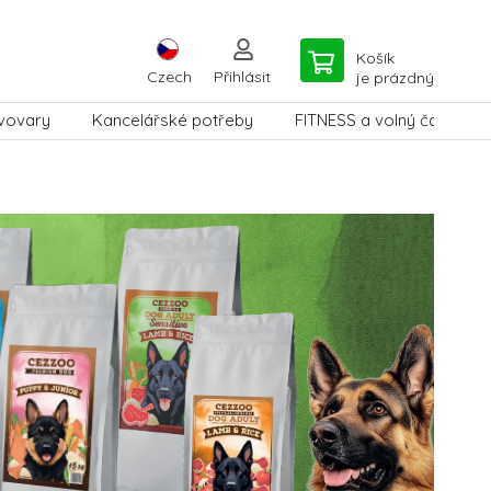
Košík
Czech
Přihlásit
je prázdný
vovary
Kancelářské potřeby
FITNESS a volný čas