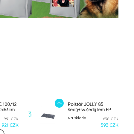
-7%
C 100/12
Polštář JOLLY 85
00x63cm
šedý+sv.šedý lem FP
3.
1ks
Na sklade
991 CZK
638 CZK
921 CZK
593 CZK