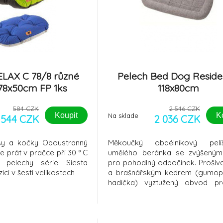
ELAX C 78/8 různé
Pelech Bed Dog Resid
78x50cm FP 1ks
118x80cm
584 CZK
2 546 CZK
Koupit
K
Na sklade
544 CZK
2 036 CZK
sy a kočky Oboustranný
Měkoučký obdélníkový pel
 prát v pračce při 30 ° C
umělého beránka se zvýšenými
o pelechy série Siesta
pro pohodlný odpočinek. Prošív
ici v šesti velikostech
a brašnářským kedrem (gumop
hadička) vyztužený obvod pr
stabilitu (neshrnuje se při 
pejska). Praní ANO v pračce při
žehlení ANO do 110 ° C / suš
(nesmí se sušit v bubnové suš