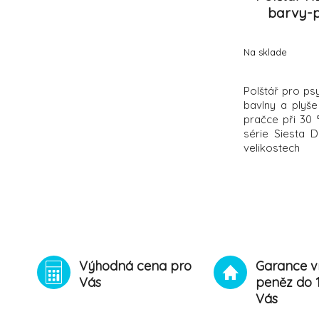
barvy-p
Na sklade
Polštář pro ps
bavlny a plyš
pračce při 30 
série Siesta D
velikostech
Výhodná cena pro
Garance v
Vás
peněz do 
Vás