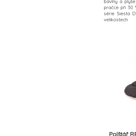
bavlny a plyš
pračce při 30 
série Siesta D
velikostech
Polštář R