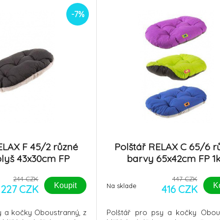
výše uvedených
-7%
ELAX F 45/2 různé
Polštář RELAX C 65/6 r
lyš 43x30cm FP
barvy 65x42cm FP 1
244 CZK
447 CZK
Koupit
K
Na sklade
227 CZK
416 CZK
y a kočky Oboustranný, z
Polštář pro psy a kočky Obou