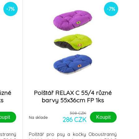
-7%
-7%
ůzné
Polštář RELAX C 55/4 různé
ks
barvy 55x36cm FP 1ks
308 CZK
oupit
Koupit
Na sklade
286 CZK
stranný
Polštář pro psy a kočky Oboustranný