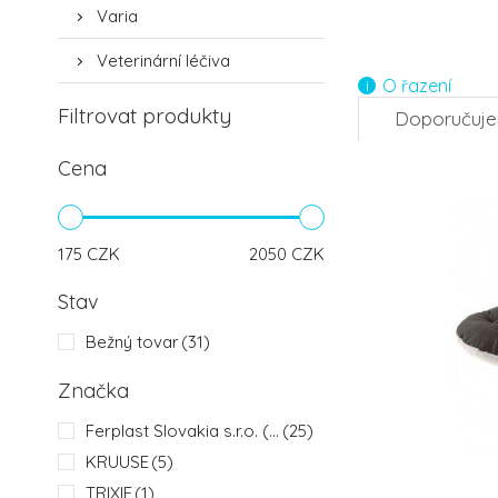
Varia
4.
Veterinární léčiva
O řazení
Filtrovat produkty
Doporučuj
-20%
Cena
7.
175
CZK
2050
CZK
Stav
Bežný tovar
(31)
Značka
Ferplast Slovakia s.r.o. (FP)
(25)
KRUUSE
(5)
TRIXIE
(1)