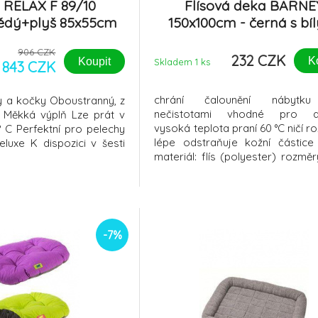
ř RELAX F 89/10
Flísová deka BARNE
ědý+plyš 85x55cm
150x100cm - černá s bí
FP
tlapkami
906 CZK
232 CZK
K
Koupit
Skladem 1
ks
843 CZK
chrání čalounění nábytk
y a kočky Oboustranný, z
nečistotami vhodné pro ale
e Měkká výplň Lze prát v
vysoká teplota praní 60 °C ničí r
° C Perfektní pro pelechy
lépe odstraňuje kožní částice
eluxe K dispozici v šesti
materiál: flís (polyester) rozměr
100 cm barva: černá s tlapkami
-7%