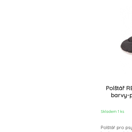
Polštář R
barvy-p
Skladem 1
ks
Polštář pro ps