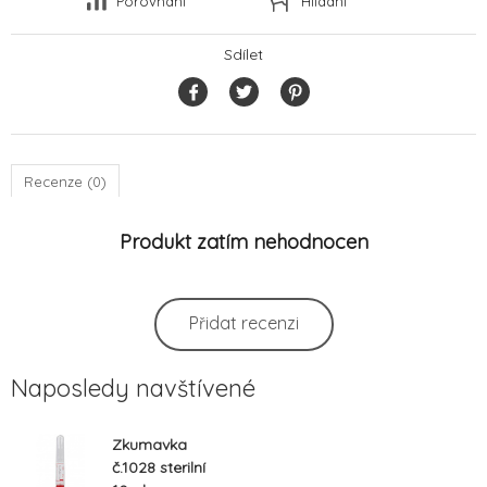
Porovnání
Hlídání
Sdílet
Recenze (0)
Produkt zatím nehodnocen
Přidat recenzi
Naposledy navštívené
Zkumavka
č.1028 sterilní