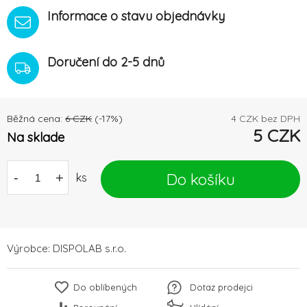
Informace o stavu objednávky
Doručení do 2-5 dnů
Běžná cena:
6
CZK
(-
17
%)
4
CZK bez DPH
5
CZK
Na sklade
Do košíku
-
+
ks
Výrobce:
DISPOLAB s.r.o.
Do oblíbených
Dotaz prodejci