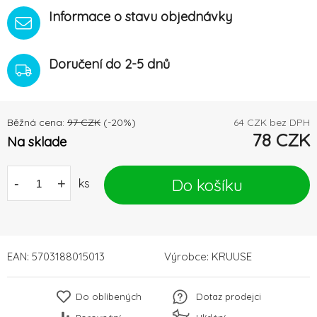
Informace o stavu objednávky
Doručení do 2-5 dnů
Běžná cena:
97
CZK
(-
20
%)
64
CZK bez DPH
78
CZK
Na sklade
Do košíku
-
+
ks
EAN:
5703188015013
Výrobce:
KRUUSE
Do oblíbených
Dotaz prodejci