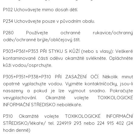
P102 Uchovávejte mimo dosah dětí.
P234 Uchovávejte pouze v původním obalu.
P280 Používejte ochranné rukavice/ochranný
oděv/ochranné brýle/obličejový štít.
P303+P361+P353 PŘI STYKU S KŮŽÍ (nebo s vlasy): Veškeré
kontaminované části oděvu okamžitě svlékněte. Opláchněte
kůži vodou/osprchujte.
P305+P351+P338+P310 PŘI ZASAŽENÍ OČÍ: Několik minut
opatrně vyplachujte vodou. Vyjměte kontaktníčočky, jsou-li
nasazeny a pokud je lze vyjmout snadno. Pokračujte
vevyplachování. Okamžitě volejte TOXIKOLOGICKÉ
INFORMAČNÍ STŘEDISKO nebolékaře.
P310 Okamžitě volejte TOXIKOLOGICKÉ INFORMAČNÍ
STŘEDISKO/lékaře/ tel. 224919 293 nebo 224 915 402 (24
hodin denně)