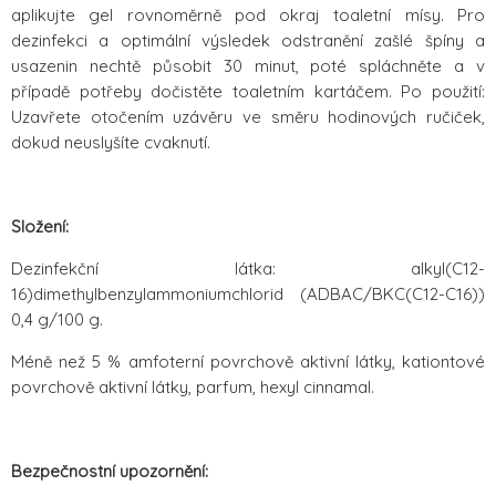
aplikujte gel rovnoměrně pod okraj toaletní mísy. Pro
dezinfekci a optimální výsledek odstranění zašlé špíny a
usazenin nechtě působit 30 minut, poté spláchněte a v
případě potřeby dočistěte toaletním kartáčem. Po použití:
Uzavřete otočením uzávěru ve směru hodinových ručiček,
dokud neuslyšíte cvaknutí.
Složení:
Dezinfekční látka: alkyl(C12-
16)dimethylbenzylammoniumchlorid (ADBAC/BKC(C12-C16))
0,4 g/100 g.
Méně než 5 % amfoterní povrchově aktivní látky, kationtové
povrchově aktivní látky, parfum, hexyl cinnamal.
Bezpečnostní upozornění: