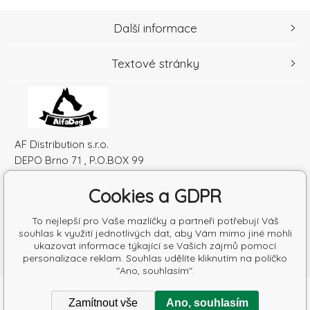
Další informace
Textové stránky
AF Distribution s.r.o.
DEPO Brno 71 , P.O.BOX 99
600 10 Brno
Cookies a GDPR
Česká republika
IČO: 52010180
To nejlepší pro Vaše mazlíčky a partneři potřebují Váš
DIČ: SK2120864328
souhlas k využití jednotlivých dat, aby Vám mimo jiné mohli
ukazovat informace týkající se Vašich zájmů pomocí
personalizace reklam. Souhlas udělíte kliknutím na políčko
"Ano, souhlasím".
Copyright © 2026 AF Distribution s.r.o.
Zamítnout vše
Ano, souhlasím