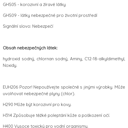
GHS05 - korozivní a žíravé látky
GHS09 - látky nebezpečné pro životní prostředí
Signální slovo: Nebezpečí
Obsah nebezpečných látek:
hydroxid sodný, chlornan sodný, Aminy, C12-18-alkyldimethyl,
Noxidy.
EUH206 Pozor! Nepoužívejte společně s jinými výrobky. Může
uvolňovat nebezpečné plyny (chlor).
H290 Může být korozivní pro kovy.
H314 Způsobuje těžké poleptání kůže a poškození očí.
H400 Vysoce toxický pro vodní organismy.