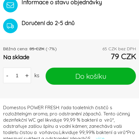
Informace o stavu objednávky
Doručení do 2-5 dnů
Běžná cena:
85
CZK
(-
7
%)
65
CZK bez DPH
79
CZK
Na sklade
Do košíku
-
+
ks
Domestos POWER FRESH: řada toaletních čističů s
rozložitelným aroma, pro odstranění zápachů. Tento účinný
dezinfekční WC gel likviduje 99,99 % bakterií a virů*,
odstraňuje zašlou špínu a vodní kámen; zanechává vaši
toaletu čistou a voňavou.Likviduje 99,99% bakterií a virů*Pro
intenzivní svěžest a odstranění zápachůS ...
více