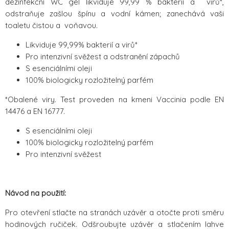
dezinfekční WC gel likviduje 99,99 % bakterií a virů*,
odstraňuje zašlou špínu a vodní kámen; zanechává vaši
toaletu čistou a voňavou.
Likviduje 99,99% bakterií a virů*
Pro intenzivní svěžest a odstranění zápachů
S esenciálními oleji
100% biologicky rozložitelný parfém
*Obalené viry. Test proveden na kmeni Vaccinia podle EN
14476 a EN 16777.
S esenciálními oleji
100% biologicky rozložitelný parfém
Pro intenzivní svěžest
Návod na použití:
Pro otevření stlačte na stranách uzávěr a otočte proti směru
hodinových ručiček. Odšroubujte uzávěr a stlačením lahve