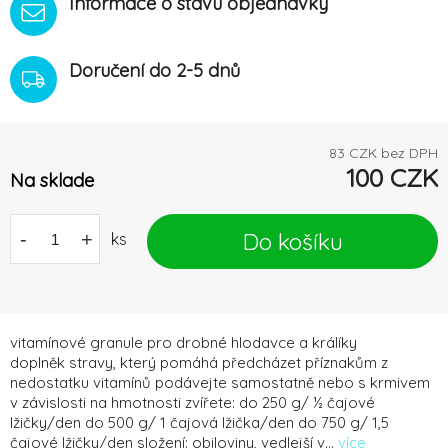
Informace o stavu objednávky
Doručení do 2-5 dnů
83
CZK bez DPH
100
CZK
Na sklade
Do košíku
-
+
ks
vitamínové granule pro drobné hlodavce a králíky
doplněk stravy, který pomáhá předcházet příznakům z
nedostatku vitamínů podávejte samostatně nebo s krmivem
v závislosti na hmotnosti zvířete: do 250 g/ ½ čajové
lžičky/den do 500 g/ 1 čajová lžička/den do 750 g/ 1,5
čajové lžičky/den složení: obiloviny, vedlejší v...
více