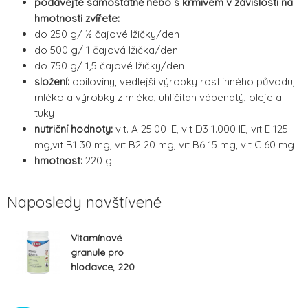
podávejte samostatně nebo s krmivem v závislosti na
hmotnosti zvířete:
do 250 g/ ½ čajové lžičky/den
do 500 g/ 1 čajová lžička/den
do 750 g/ 1,5 čajové lžičky/den
složení:
obiloviny, vedlejší výrobky rostlinného původu,
mléko a výrobky z mléka, uhličitan vápenatý, oleje a
tuky
nutriční hodnoty:
vit. A 25.00 IE, vit D3 1.000 IE, vit E 125
mg,vit B1 30 mg, vit B2 20 mg, vit B6 15 mg, vit C 60 mg
hmotnost:
220 g
Naposledy navštívené
Vitamínové
granule pro
hlodavce, 220
g