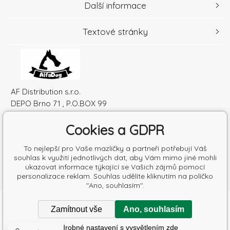
Další informace
Textové stránky
AF Distribution s.r.o.
DEPO Brno 71 , P.O.BOX 99
600 10 Brno
Cookies a GDPR
Česká republika
IČO: 52010180
To nejlepší pro Vaše mazlíčky a partneři potřebují Váš
DIČ: SK2120864328
souhlas k využití jednotlivých dat, aby Vám mimo jiné mohli
ukazovat informace týkající se Vašich zájmů pomocí
personalizace reklam. Souhlas udělíte kliknutím na políčko
"Ano, souhlasím".
Copyright © 2026 AF Distribution s.r.o.
Zamítnout vše
Ano, souhlasím
Všechna práva vyhrazena.
Poradíme s výběrem krmiva
Podrobné nastavení s vysvětlením zde