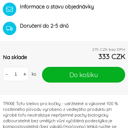
Informace o stavu objednávky
Doručení do 2-5 dnů
275
CZK bez DPH
333
CZK
Na sklade
Do košíku
-
+
ks
TRIXIE Tofu stelivo pro kočky - udržitelné a výkonné 100 %
rostlinného původu vyrobeno z vedlejšího produktu při
výrobě tofu neutralizuje nepříjemné pachy biologicky
odbouratelné bez umělých vůní vyčištěná podestýlka je
kompostovatelná (bez výkalů/močoviny) lehká rychle se