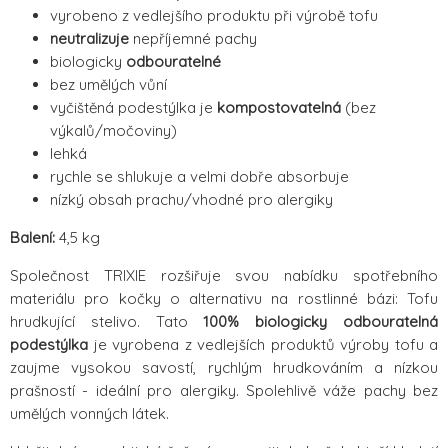
vyrobeno z vedlejšího produktu při výrobě tofu
neutralizuje
nepříjemné pachy
biologicky
odbouratelné
bez umělých vůní
vyčištěná podestýlka je
kompostovatelná
(bez
výkalů/močoviny)
lehká
rychle se shlukuje a velmi dobře absorbuje
nízký obsah prachu/vhodné pro alergiky
Balení:
4,5 kg
Společnost TRIXIE rozšiřuje svou nabídku spotřebního
materiálu pro kočky o alternativu na rostlinné bázi: Tofu
hrudkující stelivo. Tato
100% biologicky odbouratelná
podestýlka
je vyrobena z vedlejších produktů výroby tofu a
zaujme vysokou savostí, rychlým hrudkováním a nízkou
prašností - ideální pro alergiky. Spolehlivě váže pachy bez
umělých vonných látek.