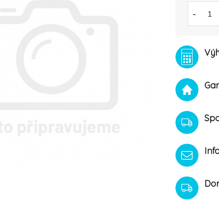
-
Výh
Gar
Spo
Inf
Dor