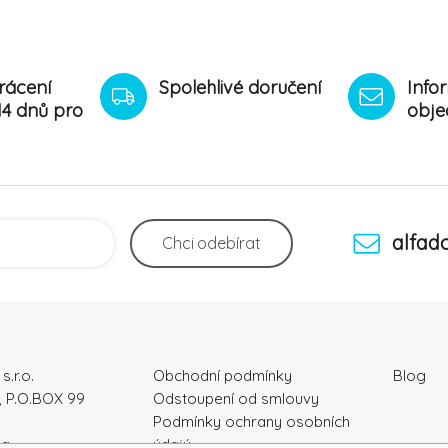
rácení
Spolehlivé doručení
Info
14 dnů pro
obje
alfad
Chci
odebírat
s.r.o.
Obchodní podmínky
Blog
, P.O.BOX 99
Odstoupení od smlouvy
Podmínky ochrany osobních
ka
údajú