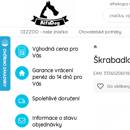
alfadogcz
CEZZOO - naše značka
Chovatelské potřeby
Výhodná cena pro
Vás
Škrabadl
Garance vrácení
EAN:
33360258018
peněz do 14 dnů pro
Vás
Do oblíben
Spolehlivé doručení
Informace o stavu
objednávky