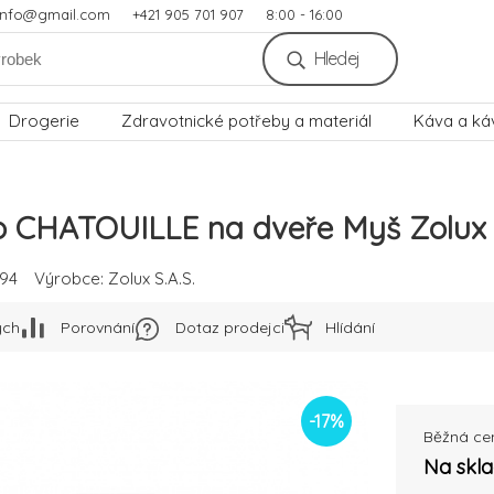
.info@gmail.com
+421 905 701 907
8:00 - 16:00
Hledej
Drogerie
Zdravotnické potřeby a materiál
Káva a ká
o CHATOUILLE na dveře Myš Zolux
94
Výrobce:
Zolux S.A.S.
ých
Porovnání
Dotaz prodejci
Hlídání
-
17
%
Běžná ce
Na skl