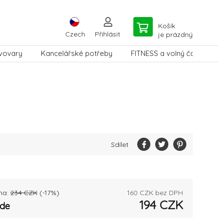
Košík
Czech
Přihlásit
je prázdný
vovary
Kancelářské potřeby
FITNESS a volný čas
Sdílet
na:
234
CZK
(-
17
%)
160
CZK bez DPH
194
CZK
ade