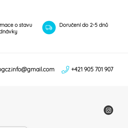
rmace o stavu
Doručení do 2-5 dnů
dnávky
ogcz.info@gmail.com
+421 905 701 907