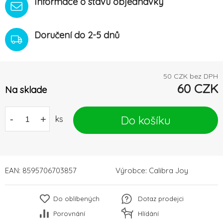
Informace o stavu objednávky
Doručení do 2-5 dnů
50
CZK bez DPH
60
CZK
Na sklade
Do košíku
-
+
ks
EAN:
8595706703857
Výrobce:
Calibra Joy
Do oblíbených
Dotaz prodejci
Porovnání
Hlídání