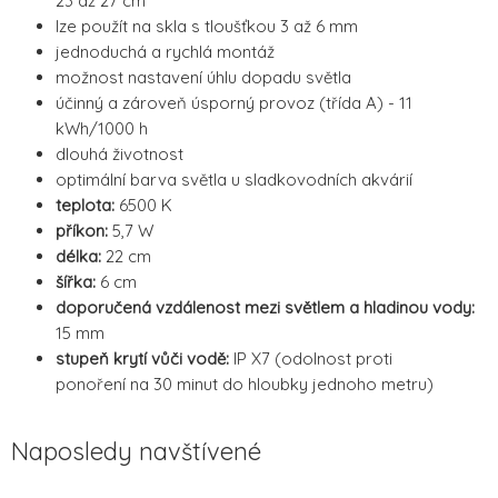
23 až 27 cm
lze použít na skla s tloušťkou 3 až 6 mm
jednoduchá a rychlá montáž
možnost nastavení úhlu dopadu světla
účinný a zároveň úsporný provoz (třída A) - 11
kWh/1000 h
dlouhá životnost
optimální barva světla u sladkovodních akvárií
teplota:
6500 K
příkon:
5,7 W
délka:
22 cm
šířka:
6 cm
doporučená vzdálenost mezi světlem a hladinou vody:
15 mm
stupeň krytí vůči vodě:
IP X7 (odolnost proti
ponoření na 30 minut do hloubky jednoho metru)
Naposledy navštívené