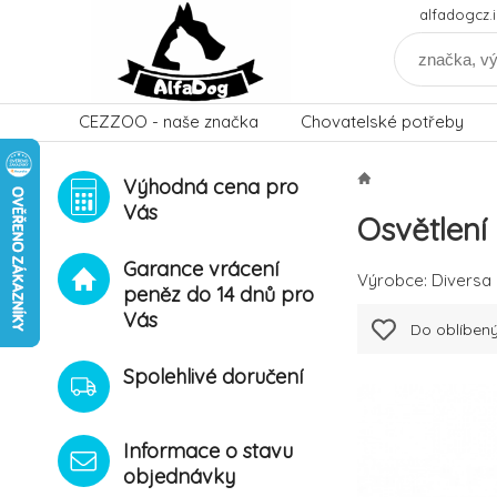
alfadogcz
CEZZOO - naše značka
Chovatelské potřeby
Výhodná cena pro
Vás
Osvětlen
Garance vrácení
Výrobce:
Diversa
peněz do 14 dnů pro
Vás
Do oblíben
Spolehlivé doručení
Informace o stavu
objednávky