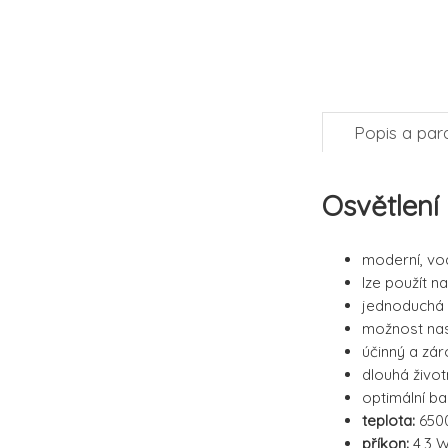
Popis a par
Osvětlen
moderní, vo
lze použít n
jednoduchá 
možnost nas
účinný a zá
dlouhá živo
optimální ba
teplota:
650
příkon:
4,3 