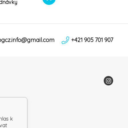
dnávky
ogcz.info@gmail.com
+421 905 701 907
hlas k
vat