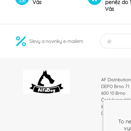
Vás
peněz do 
Vás
Slevy a novinky e-mailem
AF Distribution 
DEPO Brno 71 
600 10 Brno
Česká republi
IČO: 52010180
DIČ: SK212086
To ne
vy