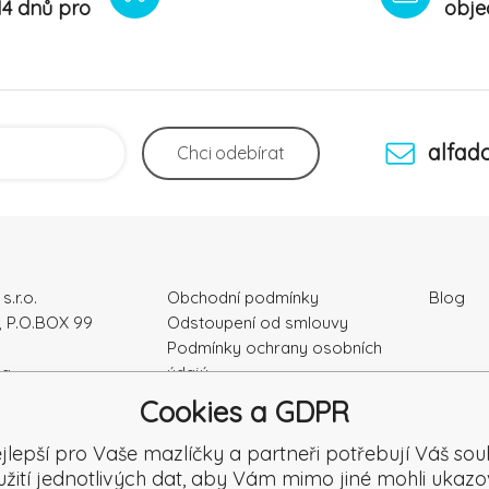
14 dnů pro
obje
alfad
Chci
odebírat
s.r.o.
Obchodní podmínky
Blog
, P.O.BOX 99
Odstoupení od smlouvy
Podmínky ochrany osobních
ka
údajú
Kontakty
Cookies a GDPR
4328
Záruka a Reklamace
Reklamační formulář
jlepší pro Vaše mazlíčky a partneři potřebují Váš sou
Reklamace
užití jednotlivých dat, aby Vám mimo jiné mohli ukazo