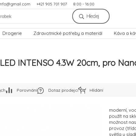
.info@gmail.com
+421 905 701 907
8:00 - 16:00
Hledej
Drogerie
Zdravotnické potřeby a materiál
Káva a ká
í LED INTENSO 4.3W 20cm, pro Nan
ých
Porovnání
Dotaz prodejci
Hlídání
moderní, vod
použít na sk
možnost nast
provoz (tříd
světla u slad