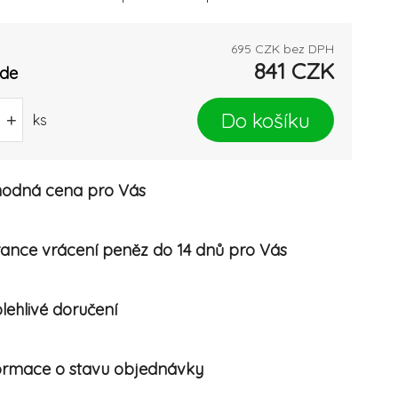
695
CZK bez DPH
841
CZK
ade
Do košíku
+
ks
odná cena pro Vás
ance vrácení peněz do 14 dnů pro Vás
lehlivé doručení
ormace o stavu objednávky