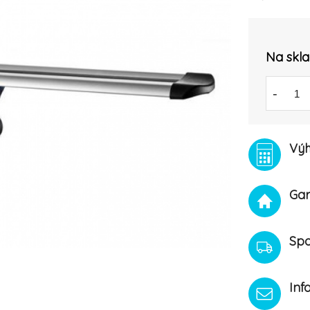
Na skl
-
Výh
Gar
Spo
Inf