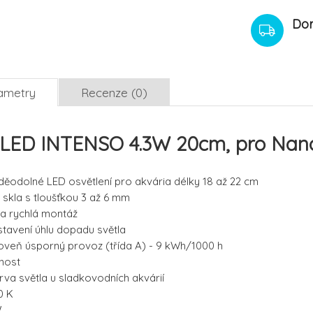
Dor
ametry
Recenze (0)
í LED INTENSO 4.3W 20cm, pro Nan
děodolné LED osvětlení pro akvária délky 18 až 22 cm
a skla s tloušťkou 3 až 6 mm
a rychlá montáž
tavení úhlu dopadu světla
roveň úsporný provoz (třída A) - 9 kWh/1000 h
tnost
rva světla u sladkovodních akvárií
0 K
W