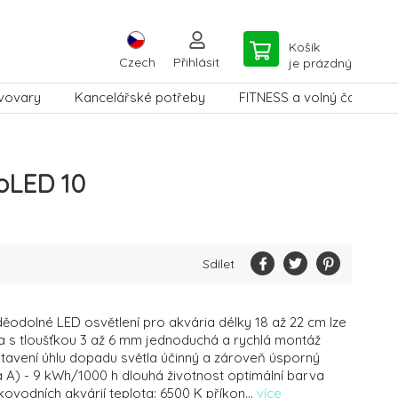
Košík
Czech
Přihlásit
je prázdný
vovary
Kancelářské potřeby
FITNESS a volný čas
oLED 10
Sdílet
ěodolné LED osvětlení pro akvária délky 18 až 22 cm lze
la s tloušťkou 3 až 6 mm jednoduchá a rychlá montáž
avení úhlu dopadu světla účinný a zároveň úsporný
a A) - 9 kWh/1000 h dlouhá životnost optimální barva
kovodních akvárií teplota: 6500 K příkon...
více