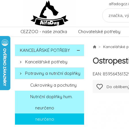
alfadogcz
CEZZOO - naše značka
Chovatelské potřeby
Kancelářské p
KANCELÁŘSKÉ POTŘEBY
Ostropes
Kancelářské potřeby
Potraviny a nutriční doplňky
EAN:
85956436132
Cukrovinky a pochutiny
Do oblíben
Nutriční doplňky hum.
neurčeno
neurčeno