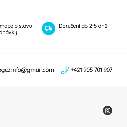
rmace o stavu
Doručení do 2-5 dnů
dnávky
ogcz.info@gmail.com
+421 905 701 907