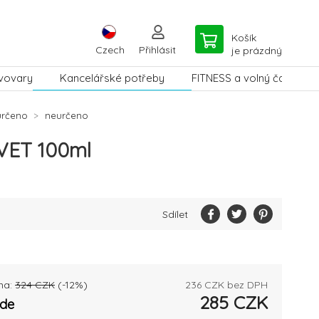
Košík
Czech
Přihlásit
je prázdný
vovary
Kancelářské potřeby
FITNESS a volný čas
určeno
neurčeno
PVET 100ml
Sdílet
na:
324
CZK
(-
12
%)
236
CZK bez DPH
285
CZK
ade