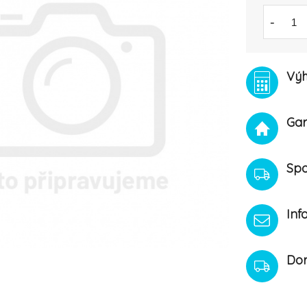
-
Výh
Gar
Spo
Inf
Dor