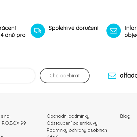
rácení
Spolehlivé doručení
Info
14 dnů pro
obje
alfad
Chci
odebírat
s.r.o.
Obchodní podmínky
Blog
, P.O.BOX 99
Odstoupení od smlouvy
Podmínky ochrany osobních