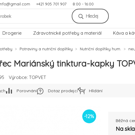
.info@gmail.com
+421 905 701 907
8:00 - 16:00
Hledej
Drogerie
Zdravotnické potřeby a materiál
Káva a ká
otřeby
Potraviny a nutriční doplňky
Nutriční doplňky hum.
ne
třec Mariánský tinktura-kapky TO
95
Výrobce:
TOPVET
ých
Porovnání
Dotaz prodejci
Hlídání
-
12
%
Běžná ce
Na skl