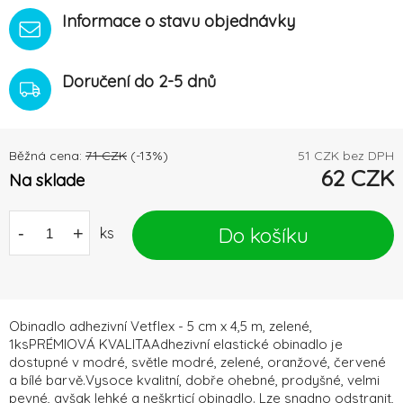
Informace o stavu objednávky
Doručení do 2-5 dnů
Běžná cena:
71
CZK
(-
13
%)
51
CZK bez DPH
62
CZK
Na sklade
Do košíku
-
+
ks
Obinadlo adhezivní Vetflex - 5 cm x 4,5 m, zelené,
1ksPRÉMIOVÁ KVALITAAdhezivní elastické obinadlo je
dostupné v modré, světle modré, zelené, oranžové, červené
a bílé barvě.Vysoce kvalitní, dobře ohebné, prodyšné, velmi
pevné, avšak lehké a neškrticí obinadlo. Lze snadno odstranit,