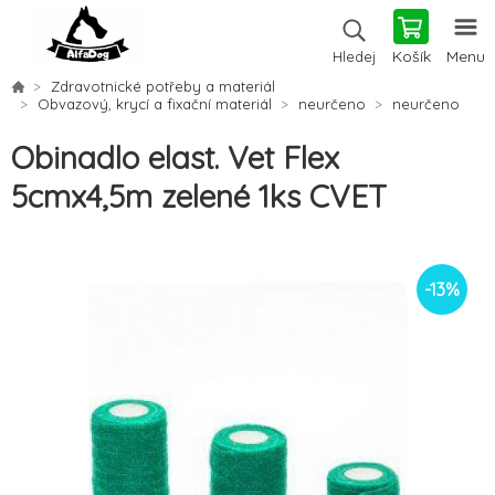
Košík
Menu
Hledej
Zdravotnické potřeby a materiál
Obvazový, krycí a fixační materiál
neurčeno
neurčeno
Obinadlo elast. Vet Flex
5cmx4,5m zelené 1ks CVET
-
13
%