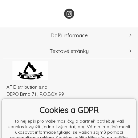
Další informace
Textové stránky
AF Distribution s.r.o.
DEPO Brno 71 , P.O.BOX 99
600 10 Brno
Cookies a GDPR
Česká republika
IČO: 52010180
To nejlepší pro Vaše mazlíčky a partneři potřebují Váš
DIČ: SK2120864328
souhlas k využití jednotlivých dat, aby Vám mimo jiné mohli
ukazovat informace týkající se Vašich zájmů pomocí
personalizace reklam. Souhlas udělíte kliknutím na políčko