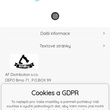
Další informace
Textové stránky
AF Distribution s.r.o.
DEPO Brno 71 , P.O.BOX 99
600 10 Brno
Cookies a GDPR
Česká republika
IČO: 52010180
To nejlepší pro Vaše mazlíčky a partneři potřebují Váš
DIČ: SK2120864328
souhlas k využití jednotlivých dat, aby Vám mimo jiné mohli