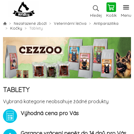
Košík
Menu
Hledej
Nezařazené zboží
Veterinární léčiva
Antiparazitika
Kočky
Tablety
TABLETY
Vybraná kategorie neobsahuje žádné produkty
Výhodná cena pro Vás
Garance vrácení peněz do 14 dnů pro Vás