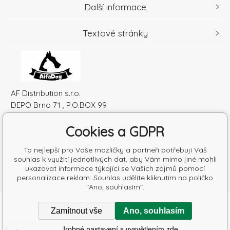
Další informace
Textové stránky
AF Distribution s.r.o.
DEPO Brno 71 , P.O.BOX 99
600 10 Brno
Cookies a GDPR
Česká republika
IČO: 52010180
To nejlepší pro Vaše mazlíčky a partneři potřebují Váš
DIČ: SK2120864328
souhlas k využití jednotlivých dat, aby Vám mimo jiné mohli
ukazovat informace týkající se Vašich zájmů pomocí
personalizace reklam. Souhlas udělíte kliknutím na políčko
"Ano, souhlasím".
Copyright © 2026 AF Distribution s.r.o.
Zamítnout vše
Ano, souhlasím
Všechna práva vyhrazena.
Poradíme s výběrem krmiva
Podrobné nastavení s vysvětlením zde