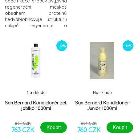
Specifikace produktuvýživná
regenerační maskas
obsahem proteinů
hedvábíobnovuje strukturu
chlupů regeneruje a
vyživujetonizuje a
hydratujekrátké srsti
dodává vitalitu a hebkost.má
-12%
-12%
výraznou vůni, kterou lze
spojit s aromaterapiíDalší
parametryNÁVOD K
POUŽITÍ: Masku aplikujte po
opláchnutí šamponu na
mokrou srst. Jemně
vmasírujte do kůže i
Na sklade
Na sklade
San Bernard Kondicionér zel.
San Bernard Kondicionér
jablko 1000ml
Junior 1000ml
867 CZK
864 CZK
Koupit
Koupit
763 CZK
760 CZK