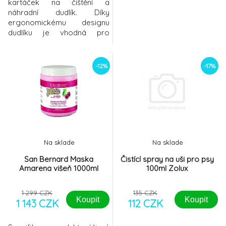
kartáček na čištění a
náhradní dudlík. Díky
ergonomickému designu
dudlíku je vhodná pro
štěňata a koťata.Vršek láhve
je jednoduše odnímatelný a
díky tomu lze láhev ideálně
-12%
-17%
vyčistit kartáčkem.
Na sklade
Na sklade
San Bernard Maska
Čistící spray na uši pro psy
Amarena višeň 1000ml
100ml Zolux
1 299 CZK
135 CZK
Koupit
Koupit
1 143 CZK
112 CZK