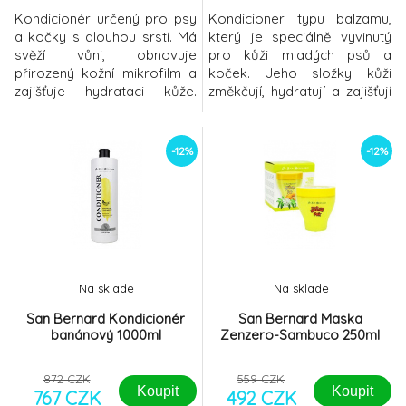
Kondicionér určený pro psy
Kondicioner typu balzamu,
a kočky s dlouhou srstí. Má
který je speciálně vyvinutý
svěží vůni, obnovuje
pro kůži mladých psů a
přirozený kožní mikrofilm a
koček. Jeho složky kůži
zajišťuje hydrataci kůže.
změkčují, hydratují a zajišťují
Jeho účinek vychází z toho,
její výživu do hloubky.
že dlouhá srst vyžaduje lesk
Vysoký obsah mastku
a elasticitu po celé délce.
respektuje srtst mláďat a
-12%
-12%
Jeho přírodní složky na bázi
dodává jim příjemnou
kokosového oleje zabraňují
vůni.Způsob použití:Po
zacuchávání srsti. Použití: Po
dokonalém spláchnutí
dokonalém spláchnutí
šampónu jemně vetřete do
šamponu jemně ve
kůže a srsti celého těla
potřebné množství kond
Na sklade
Na sklade
San Bernard Kondicionér
San Bernard Maska
banánový 1000ml
Zenzero-Sambuco 250ml
872 CZK
559 CZK
Koupit
Koupit
767 CZK
492 CZK