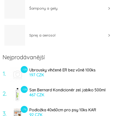
Šampony a gely
Sprej a aerosol
Nejprodávanější
Ubrousky vlhčené ER bez vůně 100ks
-12%
1.
197 CZK
San Bernard Kondicionér zel. jablko 500ml
-12%
2.
467 CZK
Podložka 40x60cm pro psy 10ks KAR
-7%
3.
92 CZK