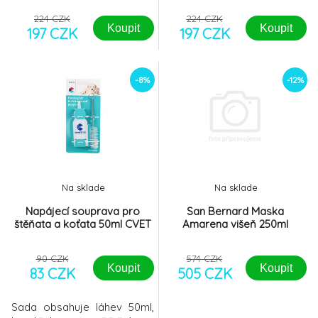
9.
100ks
197 CZK
224 CZK
224 CZK
Koupit
Koupit
197 CZK
197 CZK
-8%
-12%
Na sklade
Na sklade
Napájecí souprava pro
San Bernard Maska
štěňata a koťata 50ml CVET
Amarena višeň 250ml
90 CZK
574 CZK
Koupit
Koupit
83 CZK
505 CZK
Sada obsahuje láhev 50ml,