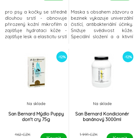
pro psy a kočky se středně
Maska s obsahem zázvoru a
dlouhou srstí - obnovuje
bezinek vykazuje univerzální
přirozený kožní mikrofilm a
čistící, antibakteriální účinky.
zajišťuje hydrataci kůže -
Snižuje svědivost kůže.
zajišťuje lesk a elasticitu srstí
Speciální složení a a ktivní
- vhodný pro obtížně
složky dodávají kůži
česatelnou hrubou srst
vzdušnost, a srsti lesk a
Použití: Po dokonalém
hedvábný vzhled. Má
-12%
-12%
spláchnutí šamponu jemně
výraznou vůni, kterou lze
vetřete do kůže a srsti
spojit s
celého těla potřebné
aromaterapií. POUŽITÍPro
množství kondicioneru. Po 3-
psy a kočky:Masku aplikujte
10 minutách ho spláchněte
po opláchnutí šamponu na
hojným
mokrou srst. Jemně
Na sklade
Na sklade
San Bernard Mýdlo Puppy
San Bernard Kondicionér
don't cry 75g
banánový 3000ml
462 CZK
1 991 CZK