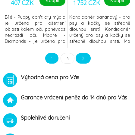
Koupit
Koupit
407 CZK
1 752 CZK
Bílé - Puppy don't cry mýdlo
Kondicionér banánový - pro
je určeno pro ošetření
psy a kočky se středně
oblasti kolem očí, poněvadž
dlouhou srstí. Kondicionér
nedráždí oči. Modré -
určený pro psy a kočky se
Diamonds - je určeno pro
středně dlouhou srstí. Má
ostatní části těla Mýdla
svěží vůni, obnovuje
sloužící k odstranění hnědé
přirozený kožní mikrofilm a
1
3
barvy ze srsti. Svými
zajišťuje hydrataci kůže.
složkami jemně odstraňuje
Jeho účinek vychází z toho,
tuto nežádoucí barvu tím, že
že psi a kočky se středně
Výhodná cena pro Vás
uzavírá otevřené šupinky
dlouhou srstí obsahují více
oxidovaných chlupů bez
podsady. Jeho složky
chemického vybělovacího
napomáhají zajištovat lesk a
účinku. Je
ela
Garance vrácení peněz do 14 dnů pro Vás
Spolehlivé doručení