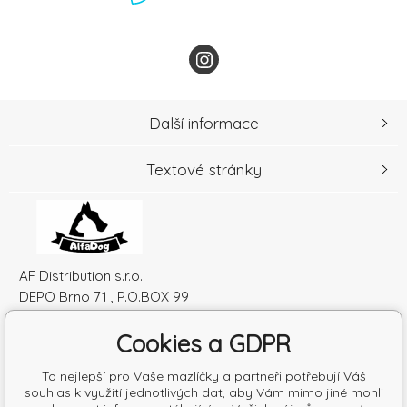
Další informace
Textové stránky
AF Distribution s.r.o.
DEPO Brno 71 , P.O.BOX 99
600 10 Brno
Cookies a GDPR
Česká republika
IČO: 52010180
To nejlepší pro Vaše mazlíčky a partneři potřebují Váš
DIČ: SK2120864328
souhlas k využití jednotlivých dat, aby Vám mimo jiné mohli