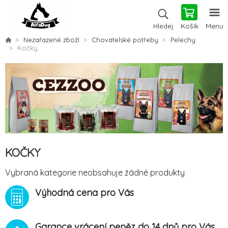
Košík
Menu
Hledej
Nezařazené zboží
Chovatelské potřeby
Pelechy
Kočky
KOČKY
Vybraná kategorie neobsahuje žádné produkty
Výhodná cena pro Vás
Garance vrácení peněz do 14 dnů pro Vás