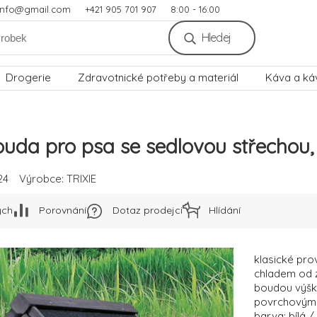
.info@gmail.com
+421 905 701 907
8:00 - 16:00
Hledej
Drogerie
Zdravotnické potřeby a materiál
Káva a ká
uda pro psa se sedlovou střechou, 
24
Výrobce:
TRIXIE
ých
Porovnání
Dotaz prodejci
Hlídání
klasické pro
chladem od z
boudou výšku
povrchovým n
barva: bílá /