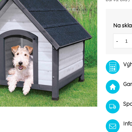
Na skl
-
Výh
Gar
Spo
Inf