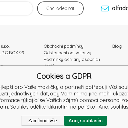
alfad
Chci
odebírat
s.r.o.
Obchodní podmínky
Blog
, P.O.BOX 99
Odstoupení od smlouvy
Podmínky ochrany osobních
ka
údajú
Kontakty
Cookies a GDPR
4328
Záruka a Reklamace
Reklamační formulář
jlepší pro Vaše mazlíčky a partneři potřebují Váš sou
Reklamace
užití jednotlivých dat, aby Vám mimo jiné mohli ukazo
Recenze
nformace týkající se Vašich zájmů pomocí personaliza
lam. Souhlas udělíte kliknutím na políčko "Ano, souhlas
Zamítnout vše
Ano, souhlasím