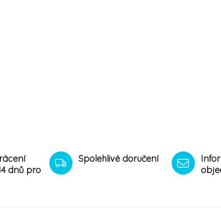
rácení
Spolehlivé doručení
Info
14 dnů pro
obje