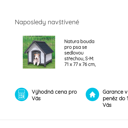
Naposledy navštívené
Natura bouda
pro psa se
sedlovou
střechou, S-M:
71 x 77 x 76 cm,
šedá
Výhodná cena pro
Garance v
Vás
peněz do 
Vás