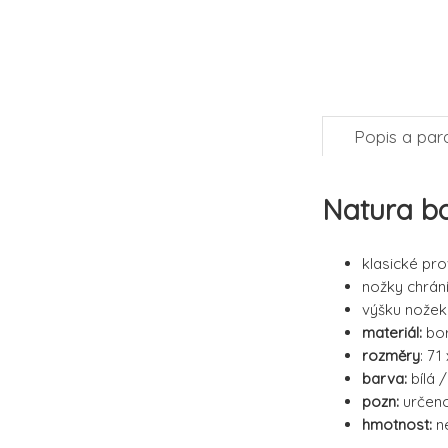
Popis a par
Natura bo
klasické pr
nožky chrán
výšku nožek 
materiál:
bor
rozměry
: 71
barva:
bílá 
pozn:
určeno
hmotnost:
ne