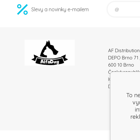
Slevy a novinky e-mailem
AF Distribution 
DEPO Brno 71 
600 10 Brno
Česká republi
IČO: 52010180
DIČ: SK212086
To ne
vy
i
rek