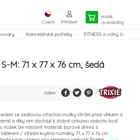
Košík
Czech
Přihlásit
je prázdný
vovary
Kancelářské potřeby
FITNESS a volný čas
S-M: 71 x 77 x 76 cm, šedá
Sdílet
vedení se sedlovou střechou nožky chrání před vlhkem a
emě a díky nim dochází k dobré cirkulaci vzduchu bod
 nožek lze nastavit materiál: borové dřevo s
átěrem / střešní krytina rozměry: 71 x 77 x 76 cm
 šedá pozn: určeno pro plemeno velikosti Sheltie ...
více