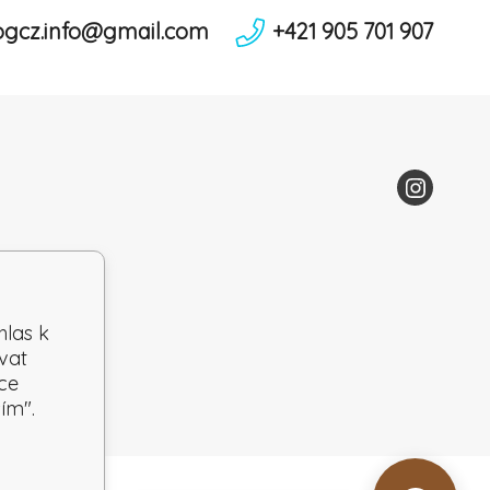
ogcz.info@gmail.com
+421 905 701 907
hlas k
vat
ce
ím".