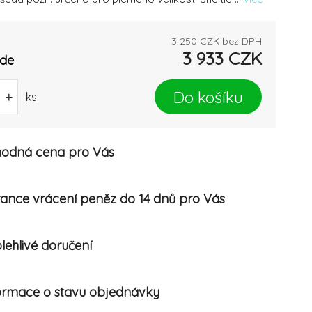
3 250
CZK bez DPH
3 933
CZK
ade
Do košíku
+
ks
odná cena pro Vás
ance vrácení peněz do 14 dnů pro Vás
lehlivé doručení
ormace o stavu objednávky