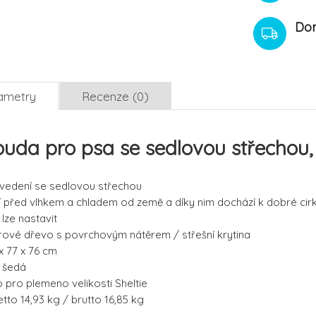
Dor
ametry
Recenze (0)
uda pro psa se sedlovou střechou, 
ovedení se sedlovou střechou
í před vlhkem a chladem od země a díky nim dochází k dobré ci
lze nastavit
ové dřevo s povrchovým nátěrem / střešní krytina
 x 77 x 76 cm
/ šedá
 pro plemeno velikosti Sheltie
tto 14,93 kg / brutto 16,85 kg