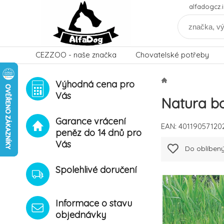
alfadogcz
CEZZOO - naše značka
Chovatelské potřeby
Výhodná cena pro
Vás
Natura bo
Garance vrácení
EAN:
40119057120
peněz do 14 dnů pro
Vás
Do oblíben
Spolehlivé doručení
Informace o stavu
objednávky