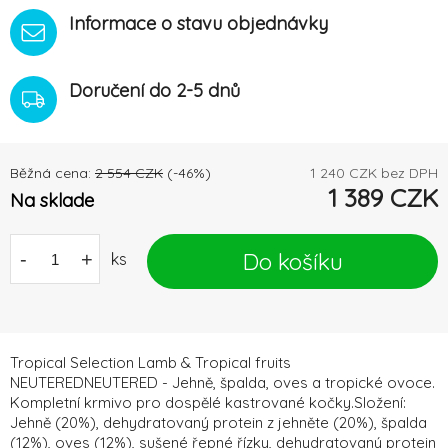
Informace o stavu objednávky
Doručení do 2-5 dnů
Běžná cena:
2 554
CZK
(-
46
%)
1 240
CZK bez DPH
1 389
CZK
Na sklade
Do košíku
-
+
ks
Tropical Selection Lamb & Tropical fruits
NEUTEREDNEUTERED - Jehně, špalda, oves a tropické ovoce.
Kompletní krmivo pro dospělé kastrované kočky.Složení:
Jehně (20%), dehydratovaný protein z jehněte (20%), špalda
(12%), oves (12%), sušené řepné řízky, dehydratovaný protein