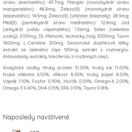
síranu zinečnatého): 43.7mg; Mangan (monohydrát síranu
manganatého): 48.8mg; Železo(II) (monohydrát síranu
železnatého): 14.5mg; Železo(II) (uhličitan železnatý): 28.9mg;
Měď(II) (pentahydrát síranu měďnatého): 12.8mg; Jód
(anhydrát jodidu vápenatého): 1.56mg; Selen (selenitan
sodný): 0.101mg; DL-Metionin, technicky čistý 3000mg; Taurin
1800mg; L-Carnitine 250mg. Senzorické doplňkové látky:
extrakt ze zeleného čaje 100mg; extrakt z rozmarýnu.
Antioxidanty: extrakty tokoferolu z rostlinných olejů.
Analytické složky: Hrubý protein 31.00%; hrubý tuk 11.00%;
hrubá vláknina 6.50%; vlhkost 8.00%; hrubý popel 8.50%;
Vápník 1.10%; Fosfor 0.90%; Hořčík 0.09%; Omega-6 2.00%;
Omega-3 0.40%; DHA 0.15%; EPA 0.10%; Taurin 0.18%.
Naposledy navštívené