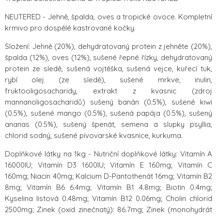
NEUTERED - Jehně, špalda, oves a tropické ovoce. Kompletní
krmivo pro dospělé kastrované kočky.
Složení: Jehně (20%), dehydratovaný protein z jehněte (20%),
špalda (12%), oves (12%), sušené řepné řízky, dehydratovaný
protein ze sledě, sušená vojtěška, sušená vejce, kuřecí tuk,
rybí olej (ze sledě), sušené mrkve, inulin,
fruktooligosacharidy, extrakt z kvasnic (zdroj
mannanoligosacharidů) sušený banán (0.5%), sušené kiwi
(0.5%), sušené mango (0.5%), sušená papája (0.5%), sušený
ananas (0.5%), sušený špenát, semena a slupky psyllia,
chlorid sodný, sušené pivovarské kvasnice, kurkuma.
Doplňkové látky na 1kg - Nutriční doplňkové látky: Vitamín A
16000IU; Vitamín D3 1600IU; Vitamín E 160mg; Vitamín C
160mg; Niacin 40mg; Kalcium D-Pantothenát 16mg; Vitamín B2
8mg; Vitamín B6 6.4mg; Vitamín B1 4.8mg; Biotin 0.4mg;
Kyselina listová 0.48mg; Vitamín B12 0.06mg; Cholin chlorid
2500mg; Zinek (oxid zinečnatý): 86.7mg; Zinek (monohydrát