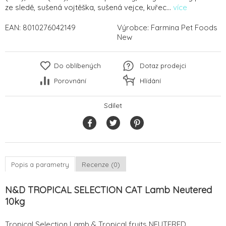
ze sledě, sušená vojtěška, sušená vejce, kuřec...
více
EAN:
8010276042149
Výrobce:
Farmina Pet Foods
New
Do oblíbených
Dotaz prodejci
Porovnání
Hlídání
Sdílet
Popis a parametry
Recenze (0)
N&D TROPICAL SELECTION CAT Lamb Neutered
10kg
Tropical Selection Lamb & Tropical fruits NEUTERED