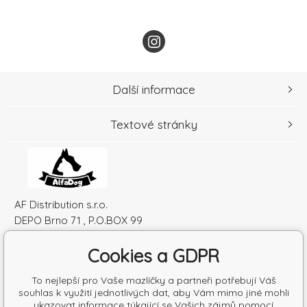
Další informace
Textové stránky
AF Distribution s.r.o.
DEPO Brno 71 , P.O.BOX 99
600 10 Brno
Cookies a GDPR
Česká republika
IČO: 52010180
To nejlepší pro Vaše mazlíčky a partneři potřebují Váš
DIČ: SK2120864328
souhlas k využití jednotlivých dat, aby Vám mimo jiné mohli
ukazovat informace týkající se Vašich zájmů pomocí