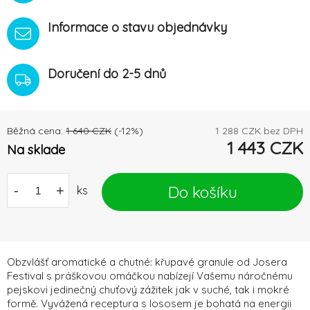
Informace o stavu objednávky
Doručení do 2-5 dnů
Běžná cena:
1 640
CZK
(-
12
%)
1 288
CZK bez DPH
1 443
CZK
Na sklade
Do košíku
-
+
ks
Obzvlášť aromatické a chutné: křupavé granule od Josera
Festival s práškovou omáčkou nabízejí Vašemu náročnému
pejskovi jedinečný chuťový zážitek jak v suché, tak i mokré
formě. Vyvážená receptura s lososem je bohatá na energii