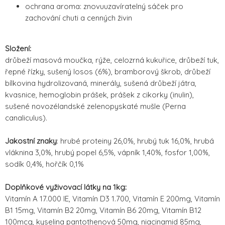
ochrana aroma: znovuuzavíratelný sáček pro
zachování chuti a cenných živin
Složení:
drůbeží masová moučka, rýže, celozrná kukuřice, drůbeží tuk,
řepné řízky, sušený losos (6%), bramborový škrob, drůbeží
bílkovina hydrolizovaná, minerály, sušená drůbeží játra,
kvasnice, hemoglobin prášek, prášek z cikorky (inulin),
sušené novozélandské zelenopyskaté mušle (Perna
canaliculus).
Jakostní znaky
: hrubé proteiny 26,0%, hrubý tuk 16,0%, hrubá
vláknina 3,0%, hrubý popel 6,5%, vápník 1,40%, fosfor 1,00%,
sodík 0,4%, hořčík 0,1%
Doplňkové vyživovací látky na 1kg:
Vitamín A 17.000 IE, Vitamín D3 1.700, Vitamín E 200mg, Vitamín
B1 15mg, Vitamín B2 20mg, Vitamín B6 20mg, Vitamín B12
100mcg, kyselina pantothenová 50mg, niacinamid 85mg,