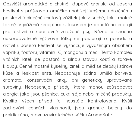
Obzvlášť aromatické a chutné: křupavé granule od Josera
Festival s práškovou omáčkou nabízejí Vašemu náročnému
pejskovi jedinečný chuťový zážitek jak v suché, tak i mokré
formě. Vyvážená receptura s lososem je bohatá na energii
pro aktivní a sportovně založené psy. Různé a snadno
absorbovatelné výživové látky se postarají o pohodu a
aktivitu. Josera Festival se vyznačuje vyváženým obsahem
vápníku, fosforu, vitamínu C, manganu a mědi. Tento komplex
vitálních látek se postará o silnou stavbu kostí a zdravé
klouby. Cenné mastné kyseliny, zinek a měď se zlepšují zdraví
kůže a lesklost srsti. Neobsahuje žádná umělá barviva,
aromata, konzervační látky, ani geneticky upravované
suroviny. Neobsahuje přísady, které mohou způsobovat
alergie, jako jsou pšenice, cukr, sója nebo mléčné produkty.
Kvalita všech přísad je neustále kontrolována. Kvůli
zachování cenných vlastností, jsou granule baleny do
praktického, znovuuzavíratelného sáčku AromaSafe.