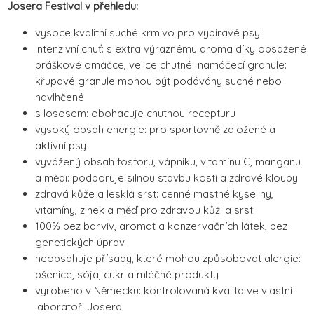
Josera Festival v přehledu:
vysoce kvalitní suché krmivo pro vybíravé psy
intenzivní chuť: s extra výraznému aroma díky obsažené
práškové omáčce, velice chutné namáčecí granule:
křupavé granule mohou být podávány suché nebo
navlhčené
s lososem: obohacuje chutnou recepturu
vysoký obsah energie: pro sportovně založené a
aktivní psy
vyvážený obsah fosforu, vápníku, vitamínu C, manganu
a mědi: podporuje silnou stavbu kostí a zdravé klouby
zdravá kůže a lesklá srst: cenné mastné kyseliny,
vitamíny, zinek a měď pro zdravou kůži a srst
100% bez barviv, aromat a konzervačních látek, bez
genetických úprav
neobsahuje přísady, které mohou způsobovat alergie:
pšenice, sója, cukr a mléčné produkty
vyrobeno v Německu: kontrolovaná kvalita ve vlastní
laboratoři Josera