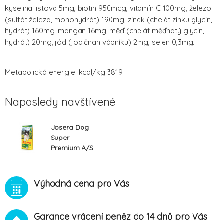
kyselina listová 5mg, biotin 950mcg, vitamín C 100mg, železo
(sulfát železa, monohydrát) 190mg, zinek (chelát zinku glycin,
hydrát) 160mg, mangan 16mg, měď (chelát měďnatý glycin,
hydrát) 20mg, jód (jodičnan vápníku) 2mg, selen 0,3mg.
Metabolická energie: kcal/kg 3819
Naposledy navštívené
Josera Dog
Super
Premium A/S
Adult Festival
12,5kg
Výhodná cena pro Vás
Garance vrácení peněz do 14 dnů pro Vás