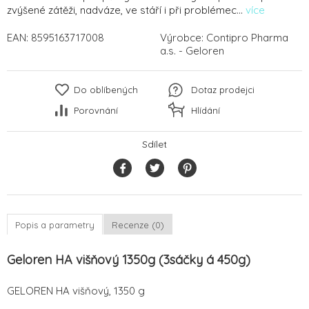
zvýšené zátěži, nadváze, ve stáří i při problémec...
více
EAN:
8595163717008
Výrobce:
Contipro Pharma
a.s. - Geloren
Do oblíbených
Dotaz prodejci
Porovnání
Hlídání
Sdílet
Popis a parametry
Recenze (0)
Geloren HA višňový 1350g (3sáčky á 450g)
GELOREN HA višňový, 1350 g