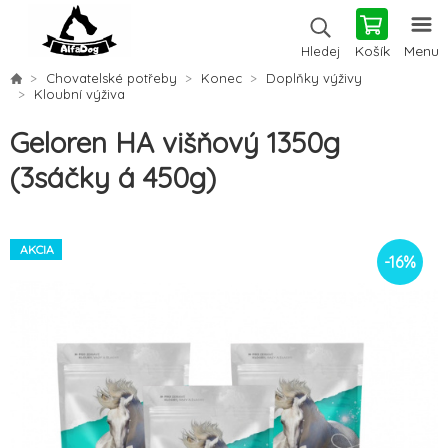
Košík
Menu
Hledej
Chovatelské potřeby
Konec
Doplňky výživy
Kloubní výživa
Geloren HA višňový 1350g
(3sáčky á 450g)
AKCIA
-
16
%