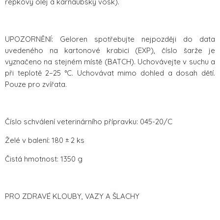
řepkový olej a karnaubský vosk).
UPOZORNĚNÍ: Geloren spotřebujte nejpozději do data
uvedeného na kartonové krabici (EXP), číslo šarže je
vyznačeno na stejném místě (BATCH). Uchovávejte v suchu a
při teplotě 2–25 °C. Uchovávat mimo dohled a dosah dětí.
Pouze pro zvířata.
Číslo schválení veterinárního přípravku: 045-20/C
Želé v balení: 180 ± 2 ks
Čistá hmotnost: 1350 g
PRO ZDRAVÉ KLOUBY, VAZY A ŠLACHY