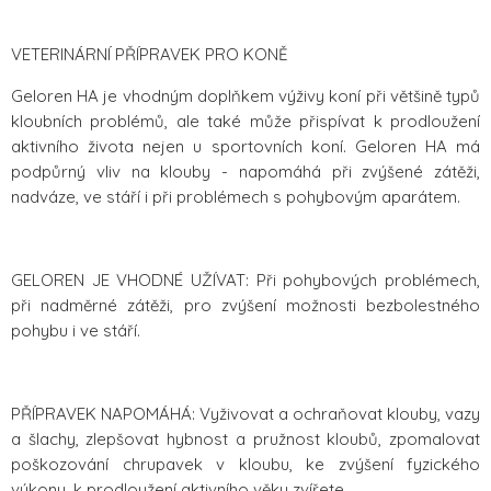
VETERINÁRNÍ PŘÍPRAVEK PRO KONĚ
Geloren HA je vhodným doplňkem výživy koní při většině typů
kloubních problémů, ale také může přispívat k prodloužení
aktivního života nejen u sportovních koní. Geloren HA má
podpůrný vliv na klouby - napomáhá při zvýšené zátěži,
nadváze, ve stáří i při problémech s pohybovým aparátem.
GELOREN JE VHODNÉ UŽÍVAT: Při pohybových problémech,
při nadměrné zátěži, pro zvýšení možnosti bezbolestného
pohybu i ve stáří.
PŘÍPRAVEK NAPOMÁHÁ: Vyživovat a ochraňovat klouby, vazy
a šlachy, zlepšovat hybnost a pružnost kloubů, zpomalovat
poškozování chrupavek v kloubu, ke zvýšení fyzického
výkonu, k prodloužení aktivního věku zvířete.