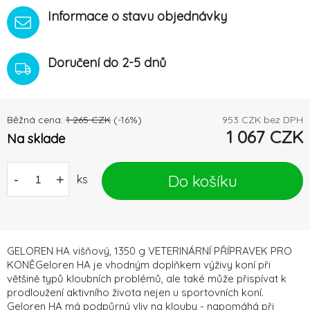
Informace o stavu objednávky
Doručení do 2-5 dnů
Běžná cena:
1 265
CZK
(-
16
%)
953
CZK bez DPH
1 067
CZK
Na sklade
Do košíku
-
+
ks
GELOREN HA višňový, 1350 g VETERINÁRNÍ PŘÍPRAVEK PRO
KONĚGeloren HA je vhodným doplňkem výživy koní při
většině typů kloubních problémů, ale také může přispívat k
prodloužení aktivního života nejen u sportovních koní.
Geloren HA má podpůrný vliv na klouby - napomáhá při