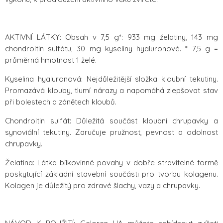
AKTIVNÍ LÁTKY: Obsah v 7,5 g*: 933 mg želatiny, 143 mg
chondroitin sulfátu, 30 mg kyseliny hyaluronové. * 7,5 g =
průměrná hmotnost 1 želé.
Kyselina hyaluronová: Nejdůležitější složka kloubní tekutiny.
Promazává klouby, tlumí nárazy a napomáhá zlepšovat stav
při bolestech a zánětech kloubů.
Chondroitin sulfát: Důležitá součást kloubní chrupavky a
synoviální tekutiny. Zaručuje pružnost, pevnost a odolnost
chrupavky.
Želatina: Látka bílkovinné povahy v dobře stravitelné formě
poskytující základní stavební součásti pro tvorbu kolagenu.
Kolagen je důležitý pro zdravé šlachy, vazy a chrupavky.