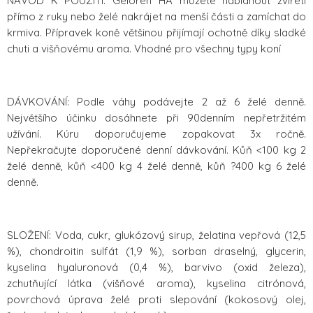
NÁVOD K POUŽITÍ: Geloren HA můžete nabídnout zvířeti
přímo z ruky nebo želé nakrájet na menší části a zamíchat do
krmiva. Přípravek koně většinou přijímají ochotně díky sladké
chuti a višňovému aroma. Vhodné pro všechny typy koní
DÁVKOVÁNÍ: Podle váhy podávejte 2 až 6 želé denně.
Největšího účinku dosáhnete při 90denním nepřetržitém
užívání. Kúru doporučujeme zopakovat 3x ročně.
Nepřekračujte doporučené denní dávkování. Kůň <100 kg 2
želé denně, kůň <400 kg 4 želé denně, kůň ?400 kg 6 želé
denně.
SLOŽENÍ: Voda, cukr, glukózový sirup, želatina vepřová (12,5
%), chondroitin sulfát (1,9 %), sorban draselný, glycerin,
kyselina hyaluronová (0,4 %), barvivo (oxid železa),
zchutňující látka (višňové aroma), kyselina citrónová,
povrchová úprava želé proti slepování (kokosový olej,