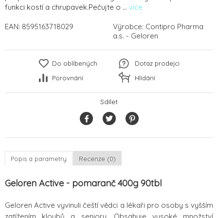
funkci kostí a chrupavek.Pečujte o ...
více
EAN:
8595163718029
Výrobce:
Contipro Pharma
a.s. - Geloren
Do oblíbených
Dotaz prodejci
Porovnání
Hlídání
Sdílet
Popis a parametry
Recenze (0)
Geloren Active - pomaranč 400g 90tbl
Geloren Active vyvinuli čeští vědci a lékaři pro osoby s vyšším
zatížením kloubů a seniory. Obsahuje vysoké množství