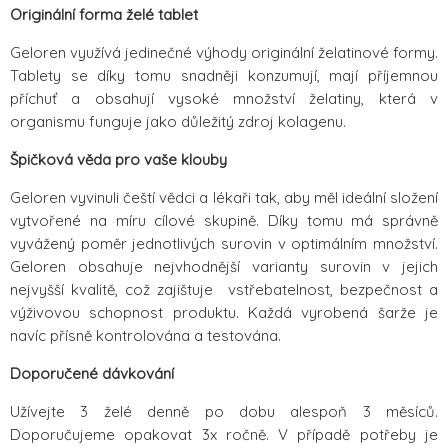
Originální forma želé tablet
Geloren využívá jedinečné výhody originální želatinové formy.
Tablety se díky tomu snadněji konzumují, mají příjemnou
příchuť a obsahují vysoké množství želatiny, která v
organismu funguje jako důležitý zdroj kolagenu.
Špičková věda pro vaše klouby
Geloren vyvinuli čeští vědci a lékaři tak, aby měl ideální složení
vytvořené na míru cílové skupině. Díky tomu má správně
vyvážený poměr jednotlivých surovin v optimálním množství.
Geloren obsahuje nejvhodnější varianty surovin v jejich
nejvyšší kvalitě, což zajištuje vstřebatelnost, bezpečnost a
výživovou schopnost produktu. Každá vyrobená šarže je
navíc přísně kontrolována a testována.
Doporučené dávkování
Užívejte 3 želé denně po dobu alespoň 3 měsíců.
Doporučujeme opakovat 3x ročně. V případě potřeby je