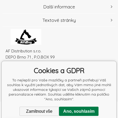
Další informace
Textové stránky
AF Distribution s.r.o.
DEPO Brno 71 , P.O.BOX 99
600 10 Brno
Cookies a GDPR
Česká republika
IČO: 52010180
To nejlepší pro Vaše mazlíčky a partneři potřebují Váš
DIČ: SK2120864328
souhlas k využití jednotlivých dat, aby Vám mimo jiné mohli
ukazovat informace týkající se Vašich zájmů pomocí
personalizace reklam. Souhlas udělíte kliknutím na políčko
"Ano, souhlasím".
Copyright © 2026 AF Distribution s.r.o.
Zamítnout vše
Ano, souhlasím
Všechna práva vyhrazena.