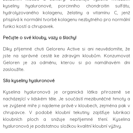
kyseliny hyaluronové, porcinního chondroitin sulfátu,
hydrolyzovaného kolagenu, želatiny a vitamínu C, jenž
přispívá k normální tvorbě kolagenu nezbytného pro normální
funkci kostí a chrupavek.
Pečujte o své klouby, vazy a šlachy!
Díky příjemné chuti Gelorenu Active si ani neuvědomíte, že
jste na správné cestě ke zdravým kloubům. Konzumovat
Geloren je za odměnu, kterou si po namáhavém dni
zasloužíte.
Síla kyseliny hyaluronové
Kyselina hyaluronová je organická látka přirozeně se
nacházející v lidském těle. Je součástí mezibuněčné hmoty a
ve zvýšené míře ji najdeme právě v kloubech, zejména pak v
chrupavce. V podobě kloubní tekutiny zajišťuje lubrikaci
kloubních ploch a snižuje nepříjemné tření. Kyselina
hyaluronová je podstatnou složkou kvalitní kloubní výživy.