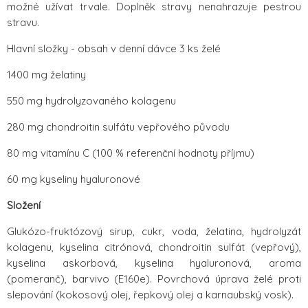
možné užívat trvale. Doplněk stravy nenahrazuje pestrou
stravu.
Hlavní složky - obsah v denní dávce 3 ks želé
1400 mg želatiny
550 mg hydrolyzovaného kolagenu
280 mg chondroitin sulfátu vepřového původu
80 mg vitamínu C (100 % referenční hodnoty příjmu)
60 mg kyseliny hyaluronové
Složení
Glukózo-fruktózový sirup, cukr, voda, želatina, hydrolyzát
kolagenu, kyselina citrónová, chondroitin sulfát (vepřový),
kyselina askorbová, kyselina hyaluronová, aroma
(pomeranč), barvivo (E160e). Povrchová úprava želé proti
slepování (kokosový olej, řepkový olej a karnaubský vosk).