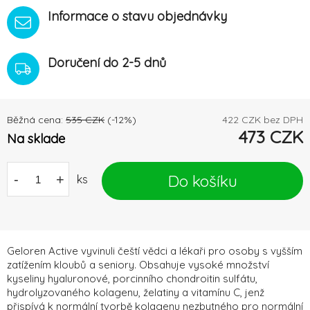
Informace o stavu objednávky
Doručení do 2-5 dnů
Běžná cena:
535
CZK
(-
12
%)
422
CZK bez DPH
473
CZK
Na sklade
Do košíku
-
+
ks
Geloren Active vyvinuli čeští vědci a lékaři pro osoby s vyšším
zatížením kloubů a seniory. Obsahuje vysoké množství
kyseliny hyaluronové, porcinního chondroitin sulfátu,
hydrolyzovaného kolagenu, želatiny a vitamínu C, jenž
přispívá k normální tvorbě kolagenu nezbytného pro normální