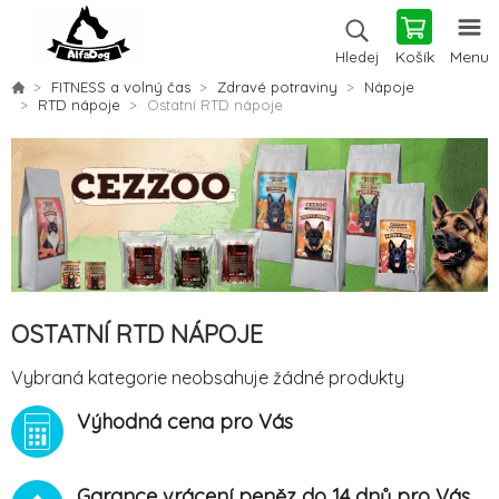
Košík
Menu
Hledej
FITNESS a volný čas
Zdravé potraviny
Nápoje
RTD nápoje
Ostatní RTD nápoje
OSTATNÍ RTD NÁPOJE
Vybraná kategorie neobsahuje žádné produkty
Výhodná cena pro Vás
Garance vrácení peněz do 14 dnů pro Vás