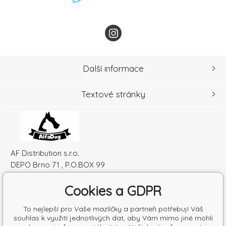
Další informace
Textové stránky
AF Distribution s.r.o.
DEPO Brno 71 , P.O.BOX 99
600 10 Brno
Cookies a GDPR
Česká republika
IČO: 52010180
To nejlepší pro Vaše mazlíčky a partneři potřebují Váš
DIČ: SK2120864328
souhlas k využití jednotlivých dat, aby Vám mimo jiné mohli