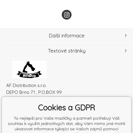
Další informace
Textové stránky
AF Distribution s.r.o.
DEPO Brno 71 , P.O.BOX 99
600 10 Brno
Cookies a GDPR
Česká republika
IČO: 52010180
To nejlepší pro Vaše mazlíčky a partneři potřebují Váš
DIČ: SK2120864328
souhlas k využití jednotlivých dat, aby Vám mimo jiné mohli
ukazovat informace týkající se Vašich zájmů pomocí