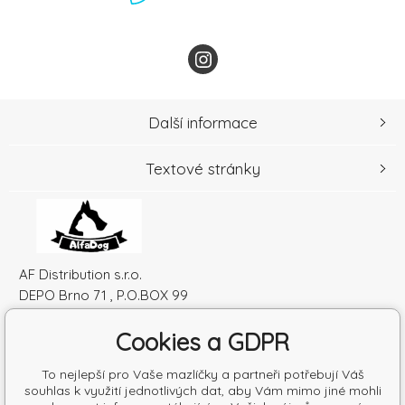
Další informace
Textové stránky
AF Distribution s.r.o.
DEPO Brno 71 , P.O.BOX 99
600 10 Brno
Cookies a GDPR
Česká republika
IČO: 52010180
To nejlepší pro Vaše mazlíčky a partneři potřebují Váš
DIČ: SK2120864328
souhlas k využití jednotlivých dat, aby Vám mimo jiné mohli