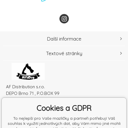
Další informace
Textové stránky
AF Distribution s.r.o.
DEPO Brno 71 , P.O.BOX 99
600 10 Brno
Cookies a GDPR
Česká republika
IČO: 52010180
To nejlepší pro Vaše mazlíčky a partneři potřebují Váš
DIČ: SK2120864328
souhlas k využití jednotlivých dat, aby Vám mimo jiné mohli