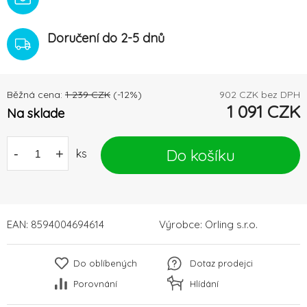
Doručení do 2-5 dnů
Běžná cena:
1 239
CZK
(-
12
%)
902
CZK bez DPH
1 091
CZK
Na sklade
Do košíku
-
+
ks
EAN:
8594004694614
Výrobce:
Orling s.r.o.
Do oblíbených
Dotaz prodejci
Porovnání
Hlídání