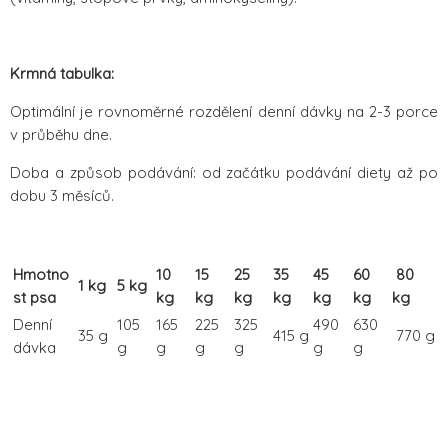
Krmná tabulka:
Optimální je rovnoměrné rozdělení denní dávky na 2-3 porce
v průběhu dne.
Doba a způsob podávání: od začátku podávání diety až po
dobu 3 měsíců.
Hmotno
10
15
25
35
45
60
80
1 kg
5 kg
st psa
kg
kg
kg
kg
kg
kg
kg
Denní
105
165
225
325
490
630
35 g
415 g
770 g
dávka
g
g
g
g
g
g