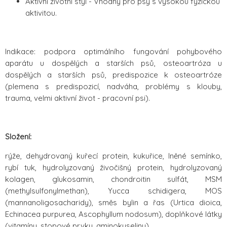
Aktivní životní styl - Vhodný pro psy s vysokou fyzickou
aktivitou.
Indikace: podpora optimálního fungování pohybového
aparátu u dospělých a starších psů, osteoartróza u
dospělých a starších psů, predispozice k osteoartróze
(plemena s predispozicí, nadváha, problémy s klouby,
trauma, velmi aktivní život - pracovní psi).
Složení:
rýže, dehydrovaný kuřecí protein, kukuřice, lněné semínko,
rybí tuk, hydrolyzovaný živočišný protein, hydrolyzovaný
kolagen, glukosamin, chondroitin sulfát, MSM
(methylsulfonylmethan), Yucca schidigera, MOS
(mannanoligosacharidy), směs bylin a řas (Urtica dioica,
Echinacea purpurea, Ascophyllum nodosum), doplňkové látky
(vitamíny, stopové prvky, aminokyseliny).