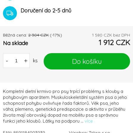
Doručení do 2-5 dnů
Běžná cena:
2 304
CZK
(-
17
%)
1 580
CZK bez DPH
1 912
CZK
Na sklade
Do košíku
-
+
ks
Kompletní dietní krmivo pro psy trpící problémy s klouby a
pohybovým aparátem. Muskuloskeletální systém psa a jeho
schopnost pohybu ovlivňuje řada faktorů. Věk psa, jeho
váha, plemeno, genetická predispozice a aktivita v průběhu
života mají obrovský dopad na mobilitu psa a správnou
funkci jeho kloubů. Látky na podporu ...
více
EAN:
8591184003939
Výrobce:
Tekro s.r.o.