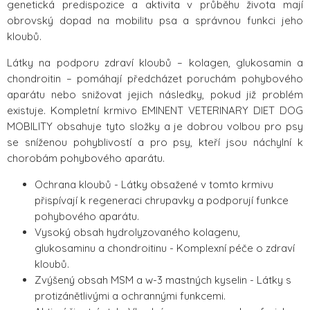
genetická predispozice a aktivita v průběhu života mají
obrovský dopad na mobilitu psa a správnou funkci jeho
kloubů.
Látky na podporu zdraví kloubů – kolagen, glukosamin a
chondroitin – pomáhají předcházet poruchám pohybového
aparátu nebo snižovat jejich následky, pokud již problém
existuje. Kompletní krmivo EMINENT VETERINARY DIET DOG
MOBILITY obsahuje tyto složky a je dobrou volbou pro psy
se sníženou pohyblivostí a pro psy, kteří jsou náchylní k
chorobám pohybového aparátu.
Ochrana kloubů - Látky obsažené v tomto krmivu
přispívají k regeneraci chrupavky a podporují funkce
pohybového aparátu.
Vysoký obsah hydrolyzovaného kolagenu,
glukosaminu a chondroitinu - Komplexní péče o zdraví
kloubů.
Zvýšený obsah MSM a w-3 mastných kyselin - Látky s
protizánětlivými a ochrannými funkcemi.