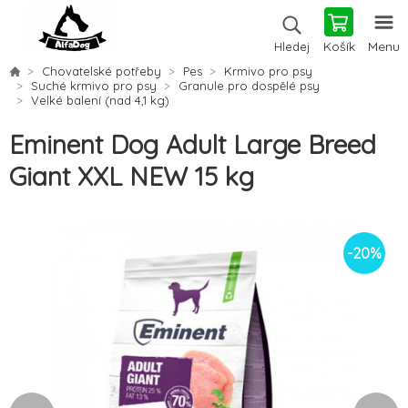
Košík
Menu
Hledej
Chovatelské potřeby
Pes
Krmivo pro psy
Suché krmivo pro psy
Granule pro dospělé psy
Velké balení (nad 4,1 kg)
Eminent Dog Adult Large Breed
Giant XXL NEW 15 kg
-
20
%