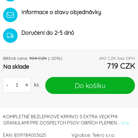
Informace o stavu objednávky
Doručení do 2-5 dnů
Běžná cena:
904
CZK
(-
20
%)
642
CZK bez DPH
719
CZK
Na sklade
Do košíku
-
+
ks
KOMPLETNÉ BEZLEPKOVÉ KRMIVO S EXTRA VEĽKÝMI
GRANULAMI PRE DOSPELÝCH PSOV OBRÍCH PLEMIEN...
více
EAN:
8591184003625
Výrobce:
Tekro s.r.o.