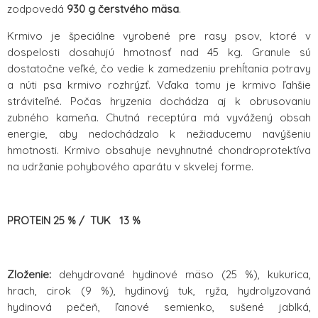
zodpovedá
930 g čerstvého mäsa
.
Krmivo je špeciálne vyrobené pre rasy psov, ktoré v
dospelosti dosahujú hmotnosť nad 45 kg. Granule sú
dostatočne veľké, čo vedie k zamedzeniu prehĺtania potravy
a núti psa krmivo rozhrýzť. Vďaka tomu je krmivo ľahšie
stráviteľné. Počas hryzenia dochádza aj k obrusovaniu
zubného kameňa. Chutná receptúra má vyvážený obsah
energie, aby nedochádzalo k nežiaducemu navýšeniu
hmotnosti. Krmivo obsahuje nevyhnutné chondroprotektíva
na udržanie pohybového aparátu v skvelej forme.
PROTEIN 25 % /
TUK
13 %
Zloženie:
dehydrované hydinové mäso (25 %), kukurica,
hrach, cirok (9 %), hydinový tuk, ryža, hydrolyzovaná
hydinová pečeň, ľanové semienko, sušené jablká,