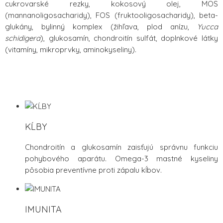
cukrovarské rezky, kokosový olej, MOS
(mannanoligosacharidy), FOS (fruktooligosacharidy), beta-
glukány, bylinný komplex (žihľava, plod anízu,
Yucca
schidigera
), glukosamín, chondroitín sulfát, doplnkové látky
(vitamíny, mikroprvky, aminokyseliny).
KĹBY
Chondroitín a glukosamín zaisťujú správnu funkciu
pohybového aparátu. Omega-3 mastné kyseliny
pôsobia preventívne proti zápalu kĺbov.
IMUNITA