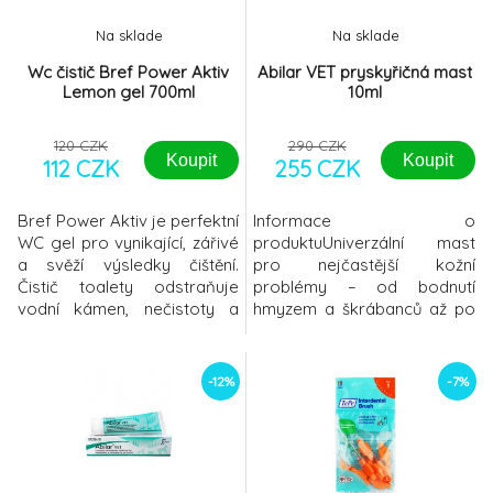
Na sklade
Na sklade
Wc čistič Bref Power Aktiv
Abilar VET pryskyřičná mast
Lemon gel 700ml
10ml
120 CZK
290 CZK
Koupit
Koupit
112 CZK
255 CZK
Bref Power Aktiv je perfektní
Informace o
WC gel pro vynikající, zářivé
produktuUniverzální mast
a svěží výsledky čištění.
pro nejčastější kožní
Čistič toalety odstraňuje
problémy – od bodnutí
vodní kámen, nečistoty a
hmyzem a škrábanců až po
skvrny z okraje toalety a
kousnutí a jiné rány menšího
toaletní mísy a zaplní
rozsahu.Abilar VET obsahuje
koupelnu svěží vůní na
10 % pryskyřice smrku
-12%
-7%
dlouhou dobu.Díky své
ztepilého (Picea abies)
účinné čisticí pěně je Bref
sbírané ve finském
Power Aktiv účinný proti
Laponsku a čištěné za
nejběžnějším problémům při
studena. Pozitivní vliv
WC čištění a nabízí snadné hy
pryskyřice na hojení a