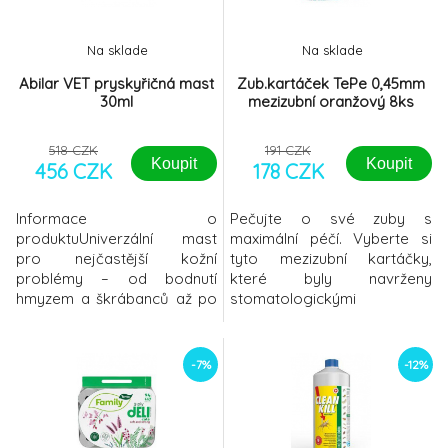
přispění ke snížení
mikrobiální zátěže byl
Na sklade
Na sklade
Abilar VET pryskyřičná mast
Zub.kartáček TePe 0,45mm
30ml
mezizubní oranžový 8ks
518 CZK
191 CZK
Koupit
Koupit
456 CZK
178 CZK
Informace o
Pečujte o své zuby s
produktuUniverzální mast
maximální péčí. Vyberte si
pro nejčastější kožní
tyto mezizubní kartáčky,
problémy – od bodnutí
které byly navrženy
hmyzem a škrábanců až po
stomatologickými
kousnutí a jiné rány menšího
odborníky, vsaďte na
rozsahu.Abilar VET obsahuje
prevenci a udržte si zdravý
10 % pryskyřice smrku
chrup po celý život. Díky
-7%
-12%
ztepilého (Picea abies)
jednoduché manipulaci a
sbírané ve finském
vysokému účinku jsou ideální
Laponsku a čištěné za
pro pravidelnou mezizubní
studena. Pozitivní vliv
hygienu. Výhody výrobku