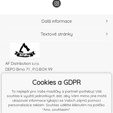
Další informace
Textové stránky
AF Distribution s.r.o.
DEPO Brno 71 , P.O.BOX 99
600 10 Brno
Cookies a GDPR
Česká republika
IČO: 52010180
To nejlepší pro Vaše mazlíčky a partneři potřebují Váš
DIČ: SK2120864328
souhlas k využití jednotlivých dat, aby Vám mimo jiné mohli
ukazovat informace týkající se Vašich zájmů pomocí
personalizace reklam. Souhlas udělíte kliknutím na políčko
"Ano, souhlasím".