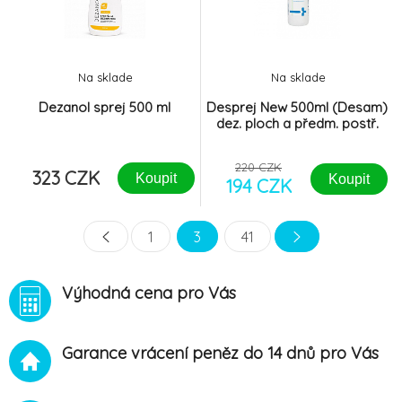
dlouhodobou zásobu a
(více pro hmyz a minimálně
výhodné použití.3 vrstvy pro
pro savce).Knock down
vyšší pevnost a
Na sklade
Na sklade
Dezanol sprej 500 ml
Desprej New 500ml (Desam)
dez. ploch a předm. postř.
220 CZK
323 CZK
Koupit
Koupit
194 CZK
1
3
41
Výhodná cena pro Vás
Garance vrácení peněz do 14 dnů pro Vás