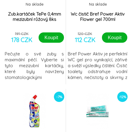
Na sklade
Na sklade
Zub.kartáček TePe 0,4mm
Wc čistič Bref Power Aktiv
mezizubní růžový 8ks
Flower gel 700ml
191 CZK
120 CZK
Koupit
Koupit
178 CZK
112 CZK
Pečujte o své zuby s
Bref Power Aktiv je perfektní
maximální péčí. Vyberte si
WC gel pro vynikající, zářivé
tyto mezizubní kartáčky,
a svěží výsledky čištění. Čistič
které byly navrženy
toalety odstraňuje vodní
stomatologickými
kámen, nečistoty a skvrny z
odborníky, vsaďte na
okraje toalety a toaletní
prevenci a udržte si zdravý
mísy a zaplní koupelnu svěží
chrup po celý život. Díky
vůní na dlouhou dobu.Díky
-7%
-12%
jednoduché manipulaci a
své účinné čisticí pěně je
vysokému účinku jsou ideální
Bref Power Aktiv účinný proti
pro pravidelnou mezizubní
nejběžnějším problémům při
hygienu. Výhody výrobku
WC čištění a nabízí snadné hy
šetrností vůči zubům a ústní
dutině efektivita čiš