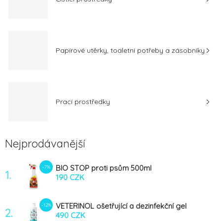
Papírové utěrky, toaletní potřeby a zásobníky
Prací prostředky
Nejprodávanější
BIO STOP proti psům 500ml
-7%
1.
190 CZK
VETERINOL ošetřující a dezinfekční gel
-12%
2.
250ml
490 CZK