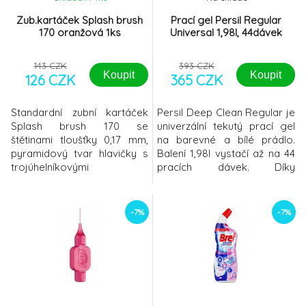
300ml 24,9%DEET
307 CZK
Zub.kartáček Splash brush
Prací gel Persil Regular
170 oranžová 1ks
Universal 1,98l, 44dávek
143 CZK
393 CZK
Koupit
Koupit
126 CZK
365 CZK
Standardní zubní kartáček
Persil Deep Clean Regular je
Splash brush 170 se
univerzální tekutý prací gel
štětinami tloušťky 0,17 mm,
na barevné a bílé prádlo.
pyramidový tvar hlavičky s
Balení 1,98l vystačí až na 44
trojúhelníkovými
pracích dávek. Díky
pogumovanými štětinami a
technologii Deep Clean
pružnou ohnutou rukojetí
proniká hluboko do vláken,
pro dokonale čisté zuby,
účinně odstraňuje skvrny a
-7%
-7%
téměř celý mezizubní
zanechává prádlo hygienicky
prostor a dásně. Splash
čisté a svěže voňavé. Je
Brush se jednoduše dostane
vhodný pro každodenní
opravdu všude, včetně zadní
praní a účinný i při nízkých
stěny zubu. DOSTANE SE
teplotách. Hloubkově
TAKÉ TAM, KDE JINÉ KARTÁ