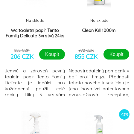
pryskyřice na hojení a
šetrností vůči zubům a ústní
přispění ke snížení
dutině efektivita čiš
mikrobiální zátěže byl
Na sklade
Na sklade
Wc toaletní papír Tento
Clean Kill 1000ml
Family Delicate 3vrstvý 24ks
222 CZK
972 CZK
Koupit
Koupit
206 CZK
855 CZK
Jemný a zároveň pevný
Nepostradatelný pomocník v
toaletní papír Tento Family
boji proti hmyzu. Předností
Delicate je ideální pro
tohoto nového insekticidu je
každodenní použití celé
jeho inovativní patentovaná
rodiny. Díky 3 vrstvám
dvousložková receptura,
poskytuje vysoký komfort a
která zabezpečuje okamžitý
spolehlivost, přičemž
knock-down efekt na široké
zůstává příjemně měkký k
portfolio hmyzu při
-12%
pokožce. Praktické balení
postupném uvolňování po
obsahuje 24 rolí, každá s 117
dobu až 9 týdnů.Přípravek je
útržky, což zajišťuje
současně selektivně toxický