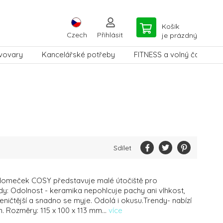
Košík
Czech
Přihlásit
je prázdný
vovary
Kancelářské potřeby
FITNESS a volný čas
Sdílet
omeček COSY představuje malé útočiště pro
y: Odolnost - keramika nepohlcuje pachy ani vlhkost,
ieničtější a snadno se myje. Odolá i okusu.Trendy- nabízí
. Rozměry: 115 x 100 x 113 mm...
více