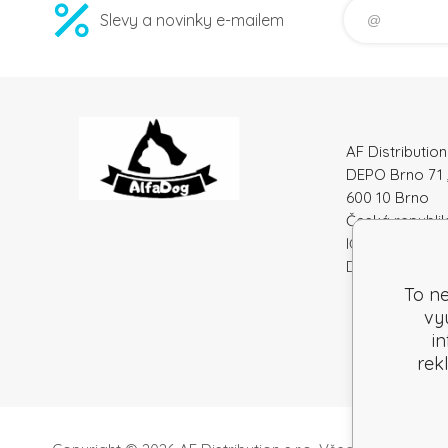
Slevy a novinky e-mailem
AF Distribution 
DEPO Brno 71 
600 10 Brno
Česká republi
IČO: 52010180
DIČ: SK212086
To ne
vy
i
rek