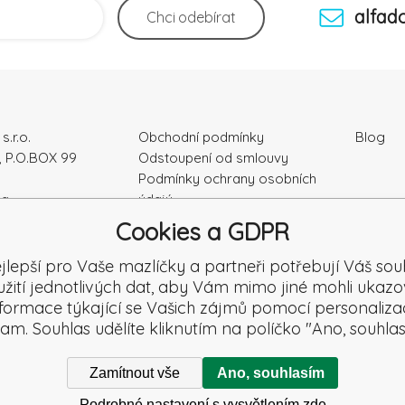
alfad
Chci
odebírat
s.r.o.
Obchodní podmínky
Blog
, P.O.BOX 99
Odstoupení od smlouvy
Podmínky ochrany osobních
ka
údajú
Kontakty
Cookies a GDPR
4328
Záruka a Reklamace
Reklamační formulář
jlepší pro Vaše mazlíčky a partneři potřebují Váš sou
Reklamace
užití jednotlivých dat, aby Vám mimo jiné mohli ukazo
Recenze
nformace týkající se Vašich zájmů pomocí personaliza
lam. Souhlas udělíte kliknutím na políčko "Ano, souhlas
Zamítnout vše
Ano, souhlasím
Podrobné nastavení s vysvětlením zde