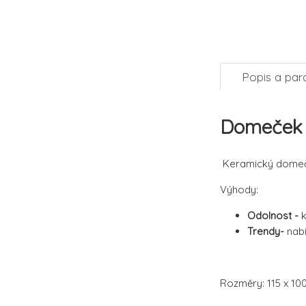
Popis a par
Domeček 
Keramický domeče
Výhody:
Odolnost -
k
Trendy-
nabí
Rozměry: 115 x 10