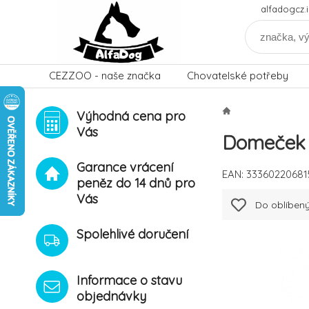
alfadogcz
CEZZOO - naše značka
Chovatelské potřeby
Výhodná cena pro
Vás
Domeček 
Garance vrácení
EAN:
33360220681
peněz do 14 dnů pro
Vás
Do oblíben
Spolehlivé doručení
Informace o stavu
objednávky