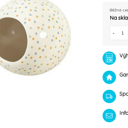
Běžná ce
Na skl
-
Výh
Gar
Spo
Inf