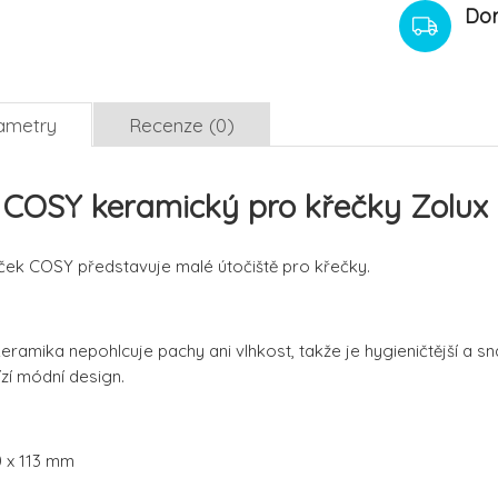
Dor
ametry
Recenze (0)
COSY keramický pro křečky Zolux
k COSY představuje malé útočiště pro křečky.
eramika nepohlcuje pachy ani vlhkost, takže je hygieničtější a s
zí módní design.
0 x 113 mm