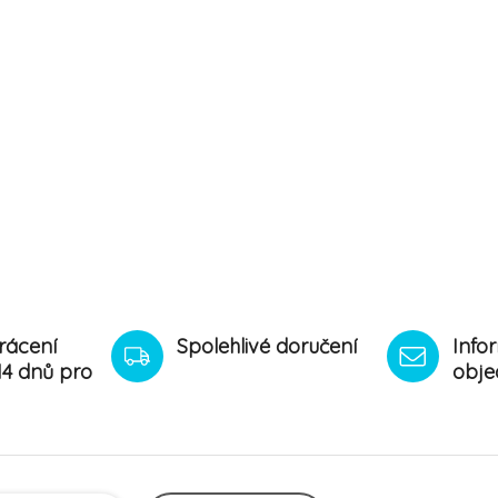
rácení
Spolehlivé doručení
Info
14 dnů pro
obje