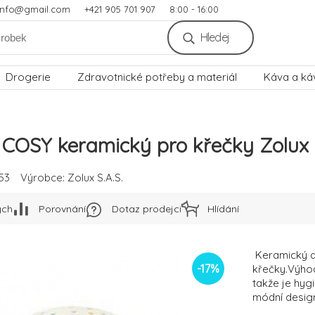
.info@gmail.com
+421 905 701 907
8:00 - 16:00
Hledej
Drogerie
Zdravotnické potřeby a materiál
Káva a ká
COSY keramický pro křečky Zolux
53
Výrobce:
Zolux S.A.S.
ých
Porovnání
Dotaz prodejci
Hlídání
Keramický d
-
17
%
křečky.Výhod
takže je hyg
módní design