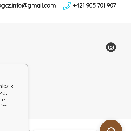
ogcz.info@gmail.com
+421 905 701 907
hlas k
vat
ce
ím".