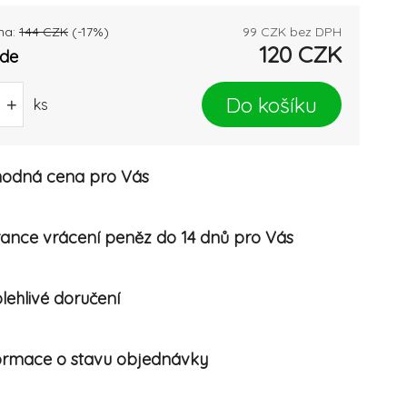
na:
144
CZK
(-
17
%)
99
CZK bez DPH
120
CZK
ade
Do košíku
+
ks
odná cena pro Vás
ance vrácení peněz do 14 dnů pro Vás
lehlivé doručení
ormace o stavu objednávky