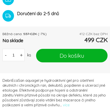
Doručení do 2-5 dnů
Běžná cena:
537
CZK
(-
7
%)
412
CZK bez DPH
499
CZK
Na sklade
Do košíku
-
+
ks
DebriEcaSan aquagel je hydroaktivní gel pro ošetření
akutních i chronických ran, dekubitů, popálenin a ulcerací jiné
etiologie. Efektivně podporuje hojení a odstranění
zánětu.Velmi příznivě působí na okraje defektu, které za jeho
působení zůstávají zcela vitální bez macerace či jiného
poškození a velmi příznivě ovlivňu...
více