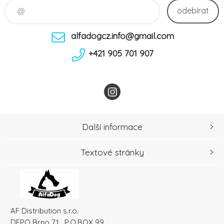
odebírat
alfadogcz.info@gmail.com
+421 905 701 907
Další informace
Textové stránky
AF Distribution s.r.o.
DEPO Brno 71 , P.O.BOX 99