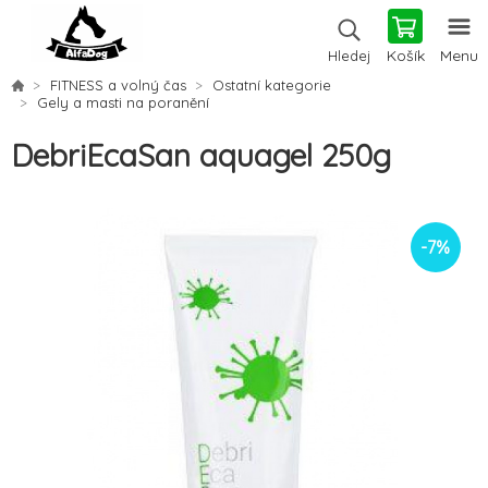
Košík
Menu
Hledej
FITNESS a volný čas
Ostatní kategorie
Gely a masti na poranění
DebriEcaSan aquagel 250g
-
7
%