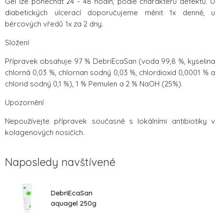
Gel lze ponechat 24 - 48 hodin, podle charakteru defektu. U
diabetických ulcerací doporučujeme měnit 1x denně, u
bércových vředů 1x za 2 dny.
Složení
Přípravek obsahuje 97 % DebriEcaSan (voda 99,8 %, kyselina
chlorná 0,03 %, chlornan sodný 0,03 %, chlordioxid 0,0001 % a
chlorid sodný 0,1 %), 1 % Pemulen a 2 % NaOH (25%).
Upozornění
Nepoužívejte přípravek současně s lokálními antibiotiky v
kolagenových nosičích.
Naposledy navštívené
DebriEcaSan
aquagel 250g