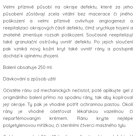
Velmi příznivě působí na okraje defektu, které za jeho
působení zůstávají zcela vitální bez macerace či jiného
poškození a velmi příznivě ovlivňuje angiogenezi a
reepitalizaci okrajových částí defektu, čímž urychluje hojení a
znatelně zmenšuje rozsah poškození. Současně reepitelizují
také granulační ostrůvky uvnitř defektu. Po jejich sloučení
pak vzniká nový kožní kryt také uvnitř rány a postupně
dochází k úplnému zhojení.
Balení obsahuje 250 ml.
Dávkování a způsob užití
Očistěte ránu od mechanických nečistot, poté aplikujte gel z
originálního balení přímo na spodinu rány, tak aby kopíroval
její okraje. Ty pak je vhodné potřít ochrannou pastou. Okolí
rány je vhodné ošetřovat lékařskou vazelínou či
neparfémovaným krémem. Ránu kryjte nejlépe
polyetylenovou mřížkou, či sterilními čtverci mastného tylu.