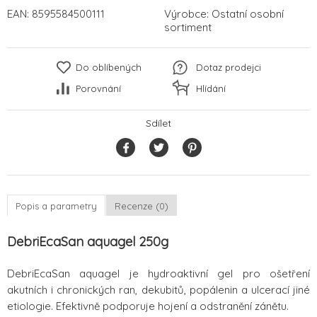
EAN:
8595584500111
Výrobce:
Ostatní osobní
sortiment
Do oblíbených
Dotaz prodejci
Porovnání
Hlídání
Sdílet
Popis a parametry
Recenze (0)
DebriEcaSan aquagel 250g
DebriEcaSan aquagel je hydroaktivní gel pro ošetření
akutních i chronických ran, dekubitů, popálenin a ulcerací jiné
etiologie. Efektivně podporuje hojení a odstranění zánětu.