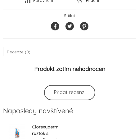
Porovnání
Hlídání
Sdílet
Recenze (0)
Produkt zatím nehodnocen
Přidat recenzi
Naposledy navštívené
Clorexyderm
roztok s