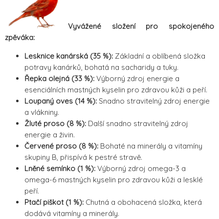
Vyvážené složení pro spokojeného
zpěváka:
Lesknice kanárská (35 %):
Základní a oblíbená složka
potravy kanárků, bohatá na sacharidy a tuky.
Řepka olejná (33 %):
Výborný zdroj energie a
esenciálních mastných kyselin pro zdravou kůži a peří.
Loupaný oves (14 %):
Snadno stravitelný zdroj energie
a vlákniny.
Žluté proso (8 %):
Další snadno stravitelný zdroj
energie a živin.
Červené proso (8 %):
Bohaté na minerály a vitamíny
skupiny B, přispívá k pestré stravě.
Lněné semínko (1 %):
Výborný zdroj omega-3 a
omega-6 mastných kyselin pro zdravou kůži a lesklé
peří.
Ptačí piškot (1 %):
Chutná a obohacená složka, která
dodává vitamíny a minerály.