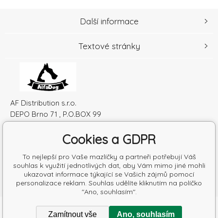
Další informace
Textové stránky
AF Distribution s.r.o.
DEPO Brno 71 , P.O.BOX 99
600 10 Brno
Cookies a GDPR
Česká republika
IČO: 52010180
To nejlepší pro Vaše mazlíčky a partneři potřebují Váš
DIČ: SK2120864328
souhlas k využití jednotlivých dat, aby Vám mimo jiné mohli
ukazovat informace týkající se Vašich zájmů pomocí
personalizace reklam. Souhlas udělíte kliknutím na políčko
"Ano, souhlasím".
Copyright © 2026 AF Distribution s.r.o.
Zamítnout vše
Ano, souhlasím