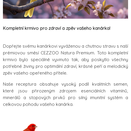
Kompletní krmivo pro zdraví a zpěv vašeho kanárka!
Dopřejte svému kanárkovi vyváženou a chutnou stravu s naší
prémiovou směsí CEZZOO Natura Premium. Toto kompletní
krmivo bylo speciálně vyvinuto tak, aby poskytlo všechny
potřebné živiny pro optimální zdraví, krásné peří a melodický
zpěv vašeho opeřeného přítele.
Naše receptura obsahuje vysoký podíl kvalitních semen,
které jsou přirozeným zdrojem esenciálních vitamínů,
minerálů a stopových prvků pro silný imunitní systém a
celkovou pohodu vašeho kanárka.