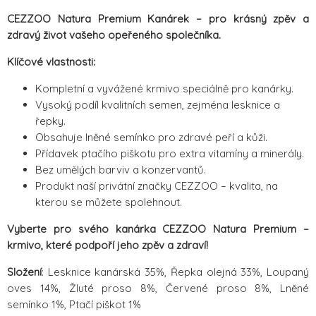
CEZZOO Natura Premium Kanárek – pro krásný zpěv a
zdravý život vašeho opeřeného společníka.
Klíčové vlastnosti:
Kompletní a vyvážené krmivo speciálně pro kanárky.
Vysoký podíl kvalitních semen, zejména lesknice a
řepky.
Obsahuje lněné semínko pro zdravé peří a kůži.
Přídavek ptačího piškotu pro extra vitamíny a minerály.
Bez umělých barviv a konzervantů.
Produkt naší privátní značky CEZZOO – kvalita, na
kterou se můžete spolehnout.
Vyberte pro svého kanárka CEZZOO Natura Premium –
krmivo, které podpoří jeho zpěv a zdraví!
Složení
: Lesknice kanárská 35%, Řepka olejná 33%, Loupaný
oves 14%, Žluté proso 8%, Červené proso 8%, Lněné
semínko 1%, Ptačí piškot 1%