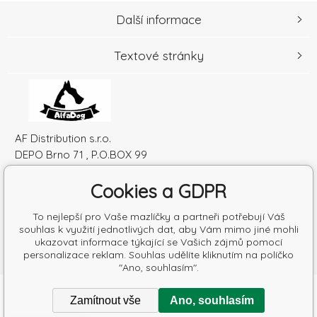
Další informace
Textové stránky
AF Distribution s.r.o.
DEPO Brno 71 , P.O.BOX 99
600 10 Brno
Cookies a GDPR
Česká republika
IČO: 52010180
To nejlepší pro Vaše mazlíčky a partneři potřebují Váš
DIČ: SK2120864328
souhlas k využití jednotlivých dat, aby Vám mimo jiné mohli
ukazovat informace týkající se Vašich zájmů pomocí
personalizace reklam. Souhlas udělíte kliknutím na políčko
"Ano, souhlasím".
Copyright © 2026 AF Distribution s.r.o.
Zamítnout vše
Ano, souhlasím
Všechna práva vyhrazena.