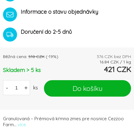
Informace o stavu objednávky
Doručení do 2-5 dnů
Běžná cena:
518
CZK
(-
19
%)
376
CZK bez DPH
16.84
CZK
/
1
kg
421
CZK
Skladem > 5
ks
Do košíku
-
+
ks
Granulovaná – Prémiová kŕmna zmes pre nosnice Cezzoo
Farm...
více