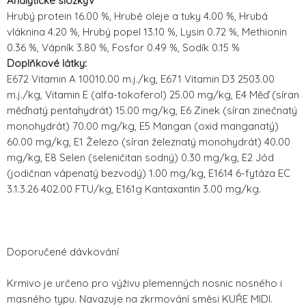
Analytické složkyV
Hrubý protein 16.00 %, Hrubé oleje a tuky 4.00 %, Hrubá
vláknina 4.20 %, Hrubý popel 13.10 %, Lysin 0.72 %, Methionin
0.36 %, Vápník 3.80 %, Fosfor 0.49 %, Sodík 0.15 %
Doplňkové látky:
E672 Vitamin A 10010.00 m.j./kg, E671 Vitamin D3 2503.00
m.j./kg, Vitamin E (alfa-tokoferol) 25.00 mg/kg, E4 Měď (síran
měďnatý pentahydrát) 15.00 mg/kg, E6 Zinek (síran zinečnatý
monohydrát) 70.00 mg/kg, E5 Mangan (oxid manganatý)
60.00 mg/kg, E1 Železo (síran železnatý monohydrát) 40.00
mg/kg, E8 Selen (seleničitan sodný) 0.30 mg/kg, E2 Jód
(jodičnan vápenatý bezvodý) 1.00 mg/kg, E1614 6-fytáza EC
3.1.3.26 402.00 FTU/kg, E161g Kantaxantin 3.00 mg/kg.
Doporučené dávkování
Krmivo je určeno pro výživu plemenných nosnic nosného i
masného typu. Navazuje na zkrmování směsi KUŘE MIDI.