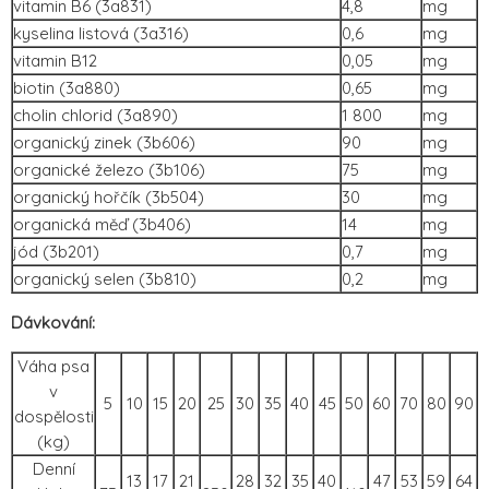
vitamin B6 (3a831)
4,8
mg
kyselina listová (3a316)
0,6
mg
vitamin B12
0,05
mg
biotin (3a880)
0,65
mg
cholin chlorid (3a890)
1 800
mg
organický zinek (3b606)
90
mg
organické železo (3b106)
75
mg
organický hořčík (3b504)
30
mg
organická měď (3b406)
14
mg
jód (3b201)
0,7
mg
organický selen (3b810)
0,2
mg
Dávkování:
Váha psa
v
5
10
15
20
25
30
35
40
45
50
60
70
80
90
dospělosti
(kg)
Denní
13
17
21
28
32
35
40
47
53
59
64