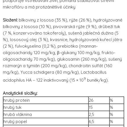
podporuje vstřebávání živin, pomáhá stabilizovat střevní
mikroflóru a má protizánětlivé účinky
Složení:
bílkoviny z lososa (35 %), rýže (26 %), hydrolyzované
bílkoviny z lososa (10 %), pivovarská rýže (9 %), drůbeží tuk
(7 %, konzervováno tokoferoly), sušená jablečná dužina (5
%), lososový olej (3 %), kvasnice, hydrolyzovaná kuřecí játra
(2 %), fulvokyselina (0,2 %), prebiotika (mannan-
oligosacharidy 120 mg/kg, β-glukany 100 mg/kg, frukto-
oligosacharidy 70 mg/kg), glukosamin (260 mg/kg), sušený
rozmarýn a tymián (200 mg/kg), chondroitin sulfát (160
mg/kg), Yucca schidigera (80 mg/kg), Lactobacillus
9
acidophilus HA – 122 inaktivovaný (15 × 10
buněk/kg).
Analytické složky:
hrubý protein
26
%
hrubý tuk
15
%
hrubá vláknina
2,5
%
hrubý popel
6,5
%