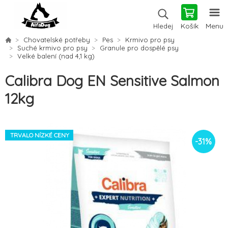
Košík
Menu
Hledej
Chovatelské potřeby
Pes
Krmivo pro psy
Suché krmivo pro psy
Granule pro dospělé psy
Velké balení (nad 4,1 kg)
Calibra Dog EN Sensitive Salmon
12kg
TRVALO NÍZKÉ CENY
-
31
%