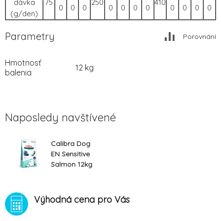
dávka
75
250
410
0
0
0
0
0
0
0
0
0
0
0
(g/den)
Parametry
Porovnání
Hmotnosť
12 kg
balenia
Naposledy navštívené
Calibra Dog
EN Sensitive
Salmon 12kg
Výhodná cena pro Vás