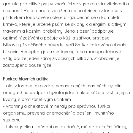
granule pro citlivé psy vyznačující se vysokou stravitelností a
chutností. Receptura je založena na proteinech z lososa s
přídavkem lososového oleje a rýži. Jedná se o kompletní
krmivo, které je určené psům se sklony k alergiím, s citlivým
trávením a kožními problémy. Jeho složení podporuje
optimální zažívání a pečuje o kůži a zářivou srst psa.
Bílkoviny živočišného původu tvoří 85 % z celkového obsahu
bílkovin. Receptury jsou sestaveny jako monoproteinové -
vždy pouze jeden zdroj živočišných bílkovin. Z obilovin je
zastoupena pouze rýže.
Funkce hlavních aditiv:
- olej z lososa jako zdroj nenasycených mastných kyselin
omega-3 na podporu fyziologické funkce kůže a srsti a jejich
kvality, s protizánětlivým účinkem
- vitaminy a chelátové minerály pro správnou funkci
organismu, prevenci onemocnění a posílení imunitního
systému
- fulvokyselina – působí antioxidačně, má detoxikační účinky,