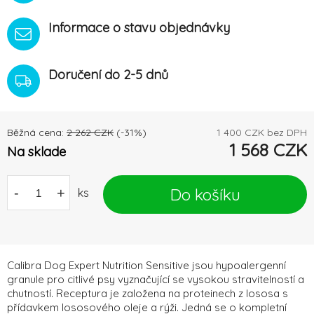
Informace o stavu objednávky
Doručení do 2-5 dnů
Běžná cena:
2 262
CZK
(-
31
%)
1 400
CZK bez DPH
1 568
CZK
Na sklade
Do košíku
-
+
ks
Calibra Dog Expert Nutrition Sensitive jsou hypoalergenní
granule pro citlivé psy vyznačující se vysokou stravitelností a
chutností. Receptura je založena na proteinech z lososa s
přídavkem lososového oleje a rýži. Jedná se o kompletní