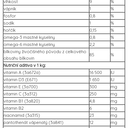
vlhkost
9
%
vápník
1
%
fosfor
0,8
%
sodík
1
%
hořčík
0,15
%
omega-3 mastné kyseliny
0,8
%
omega-6 mastné kyseliny
2,2
%
bílkoviny živočišného původu z celkového
85
%
obsahu bílkovin
Nutriční aditiva v 1 kg:
vitamin A (3a672a)
16 500
IU
vitamin D3 (E671)
1 650
IU
vitamin E (3a700)
300
mg
vitamin C (3a312)
250
mg
vitamin B1 (3a820)
4,8
mg
vitamin B2
6
mg
niacinamid (3a315)
23
mg
pantothenát vápenatý (3a841)
12
mg