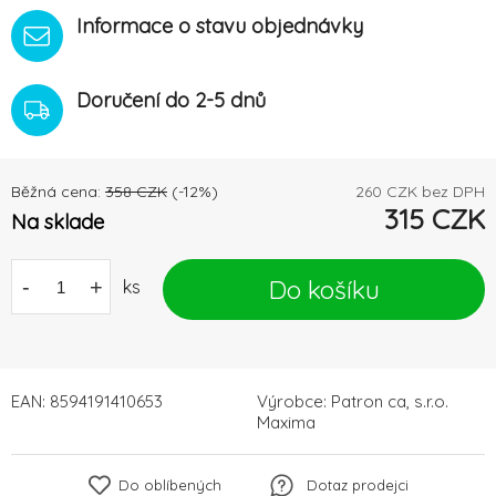
Informace o stavu objednávky
Doručení do 2-5 dnů
Běžná cena:
358
CZK
(-
12
%)
260
CZK bez DPH
315
CZK
Na sklade
Do košíku
-
+
ks
EAN:
8594191410653
Výrobce:
Patron ca, s.r.o.
Maxima
Do oblíbených
Dotaz prodejci