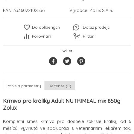
EAN:
3336022102536
Výrobce:
Zolux S.A.S.
Do oblíbených
Dotaz prodejci
Porovnání
Hlídání
Sdílet
Popis a parametry
Recenze (0)
Krmivo pro králíky Adult NUTRIMEAL mix 850g
Zolux
Kompletní směs krmiva pro dospělé zakrslé králíky od 6
měsíců, vyvinutá ve spolupráci s veterinárním lékařem tak,