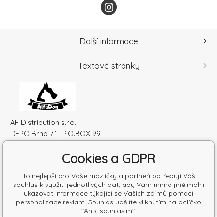
Další informace
Textové stránky
AF Distribution s.r.o.
DEPO Brno 71 , P.O.BOX 99
600 10 Brno
Cookies a GDPR
Česká republika
IČO: 52010180
To nejlepší pro Vaše mazlíčky a partneři potřebují Váš
DIČ: SK2120864328
souhlas k využití jednotlivých dat, aby Vám mimo jiné mohli
ukazovat informace týkající se Vašich zájmů pomocí
personalizace reklam. Souhlas udělíte kliknutím na políčko
"Ano, souhlasím".