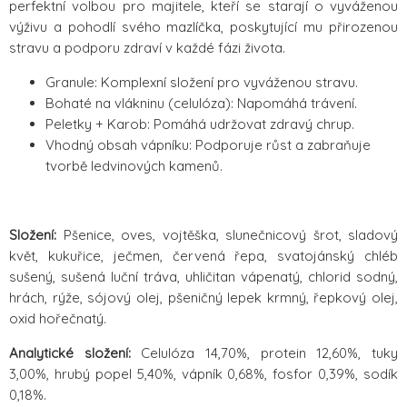
perfektní volbou pro majitele, kteří se starají o vyváženou
výživu a pohodlí svého mazlíčka, poskytující mu přirozenou
stravu a podporu zdraví v každé fázi života.
Granule: Komplexní složení pro vyváženou stravu.
Bohaté na vlákninu (celulóza): Napomáhá trávení.
Peletky + Karob: Pomáhá udržovat zdravý chrup.
Vhodný obsah vápníku: Podporuje růst a zabraňuje
tvorbě ledvinových kamenů.
Složení:
Pšenice, oves, vojtěška, slunečnicový šrot, sladový
květ, kukuřice, ječmen, červená řepa, svatojánský chléb
sušený, sušená luční tráva, uhličitan vápenatý, chlorid sodný,
hrách, rýže, sójový olej, pšeničný lepek krmný, řepkový olej,
oxid hořečnatý.
Analytické složení:
Celulóza 14,70%, protein 12,60%, tuky
3,00%, hrubý popel 5,40%, vápník 0,68%, fosfor 0,39%, sodík
0,18%.