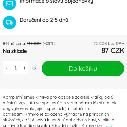
Informace o stavu objednávky
Doručení do 2-5 dnů
Běžná cena:
116
CZK
(-
25
%)
72
CZK bez DPH
87
CZK
Na sklade
Do košíku
-
+
ks
Kompletní směs krmiva pro dospělé zakrslé králíky od 6
měsíců, vyvinutá ve spolupráci s veterinárním lékařem tak,
aby vyhovovala jejich specifickým nutričním
potřebám. Krmivo je založeno výhradně na přírodních
složkách, což přispívá k udržení dobrého zdraví, vitality a
správné kondice králíka.Přírodní složky: Krmivo se...
více