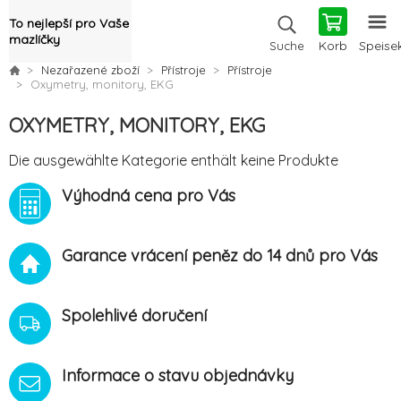
To nejlepší pro Vaše
mazlíčky
Korb
Speise
Suche
Nezařazené zboží
Přístroje
Přístroje
Oxymetry, monitory, EKG
OXYMETRY, MONITORY, EKG
Die ausgewählte Kategorie enthält keine Produkte
Výhodná cena pro Vás
Garance vrácení peněz do 14 dnů pro Vás
Spolehlivé doručení
Informace o stavu objednávky