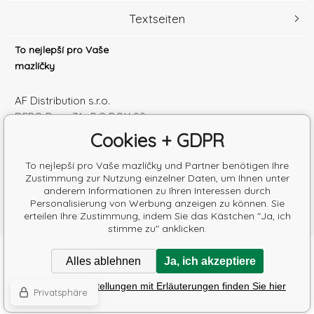
Textseiten
To nejlepší pro Vaše
mazlíčky
AF Distribution s.r.o.
DEPO Brno 71 , P.O.BOX 99
600 10 Brno
Cookies + GDPR
Česká republika
Handelsregister Nr.: 52010180
To nejlepší pro Vaše mazlíčky und Partner benötigen Ihre
Zustimmung zur Nutzung einzelner Daten, um Ihnen unter
Steuernum.: SK2120864328
anderem Informationen zu Ihren Interessen durch
Personalisierung von Werbung anzeigen zu können. Sie
erteilen Ihre Zustimmung, indem Sie das Kästchen "Ja, ich
stimme zu" anklicken.
Copyright © 2026 AF Distribution s.r.o.
Alles ablehnen
Ja, ich akzeptiere
Alle Rechte vorbehalten.
Poradíme s výběrem krmiva
Detaillierte Einstellungen mit Erläuterungen finden Sie hier
Eshops & webseiten
BINARGON.cz
-
Lageplan
Privatsphäre