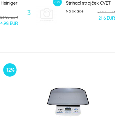
-12%
 Heiniger
Strihací strojček CVET
3.
Na sklade
24.54 EUR
323.85 EUR
21.6 EUR
4.98 EUR
-12%