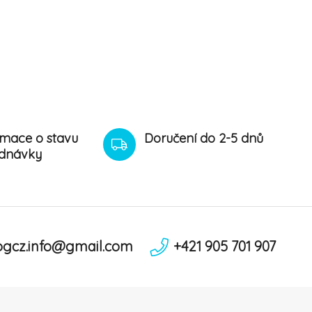
rmace o stavu
Doručení do 2-5 dnů
dnávky
ogcz.info@gmail.com
+421 905 701 907