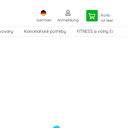
Korb
German
Anmeldung
ist leer
vovary
Kancelářské potřeby
FITNESS a volný čas