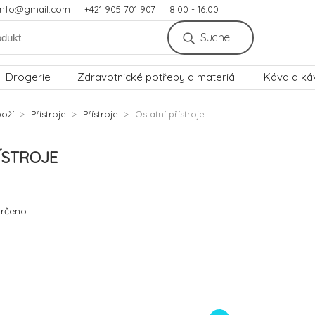
.info@gmail.com
+421 905 701 907
8:00 - 16:00
Suche
Drogerie
Zdravotnické potřeby a materiál
Káva a ká
oží
Přístroje
Přístroje
Ostatní přístroje
ÍSTROJE
rčeno