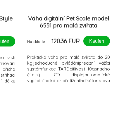
 Style
Váha digitální Pet Scale model
6551 pro malá zvířata
120.36 EUR
Kaufen
ufen
Na sklade
Praktická váha pro malá zvířata do 20
a srsti
kg.jednoduché ovládáníprecizní vážící
řihování
systémfunkce TARE,citlivost 10gsnadno
, břicha
čitelný LCD displejautomatické
stříhací
vypínáníindikátor přetíženíindikátor stavu
ní délky
baterie1 lithiová baterie
obek je
vacími
 16 a 20