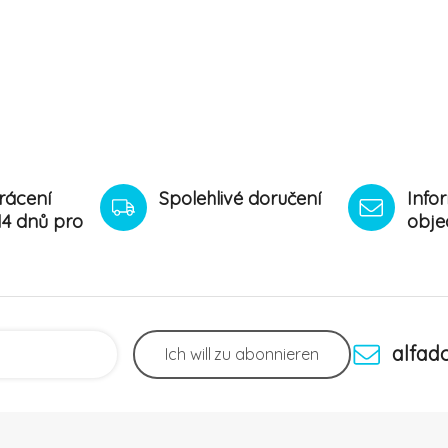
rácení
Spolehlivé doručení
Info
14 dnů pro
obje
alfad
Ich will
zu abonnieren