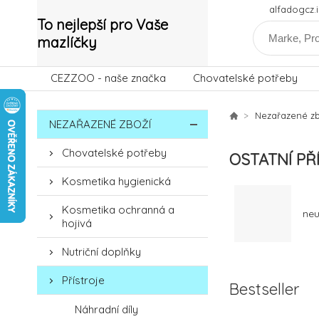
alfadogcz
To nejlepší pro Vaše
mazlíčky
CEZZOO - naše značka
Chovatelské potřeby
Nezařazené zb
NEZAŘAZENÉ ZBOŽÍ
Chovatelské potřeby
OSTATNÍ PŘ
Kosmetika hygienická
Kosmetika ochranná a
neu
hojivá
Nutriční doplňky
Přístroje
Bestseller
Náhradní díly