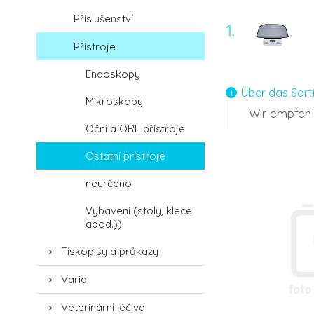
Příslušenství
1.
Přístroje
Endoskopy
Über das Sort
Mikroskopy
Wir empfeh
Oční a ORL přístroje
Ostatní přístroje
neurčeno
Vybavení (stoly, klece
apod.))
Tiskopisy a průkazy
Varia
Veterinární léčiva