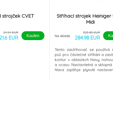
í strojček CVET
Stříhací strojek Heiniger
Midi
24.54 EUR
323.85 EUR
Kaufen
Ka
Na sklade
21.6 EUR
284.98 EUR
Tento zastřihovač se používá n
psů pro částečné stříhání a zast
kontur v oblastech hlavy, nohou
a ocasu. Nastavitelná a sklopná 
hlava zajišťuje plynulé nastave
střihu od 0,5 do 2,5 mm. Výr
dodáván spolu s 5 zaklapá
hřebeny s délkami střihu 4, 8, 12,
mm. Kompatibilní s nasazovací