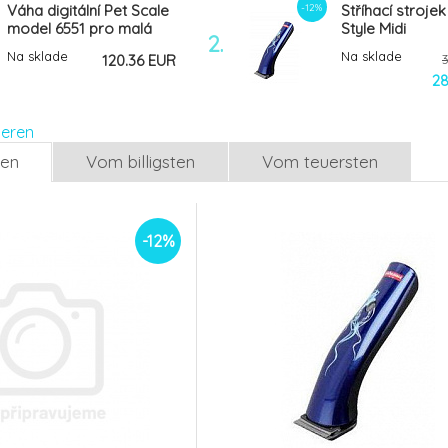
-12%
Váha digitální Pet Scale
Stříhací strojek
model 6551 pro malá
Style Midi
2.
zvířata
Na sklade
Na sklade
120.36 EUR
28
ieren
len
Vom billigsten
Vom teuersten
-12%