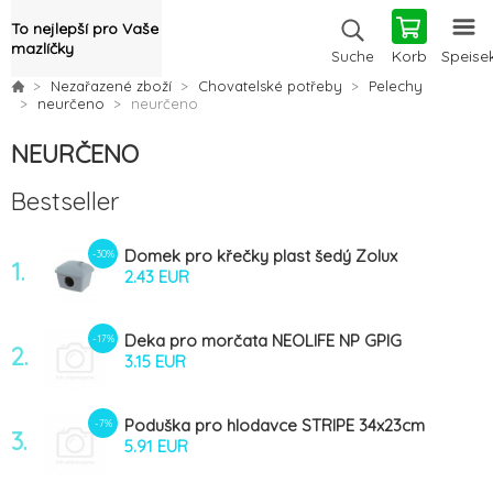
To nejlepší pro Vaše
mazlíčky
Korb
Speise
Suche
Nezařazené zboží
Chovatelské potřeby
Pelechy
neurčeno
neurčeno
NEURČENO
Bestseller
Domek pro křečky plast šedý Zolux
-30%
1.
2.43 EUR
Deka pro morčata NEOLIFE NP GPIG
-17%
2.
20x20cm Zolux
3.15 EUR
Poduška pro hlodavce STRIPE 34x23cm
-7%
3.
růžová
5.91 EUR