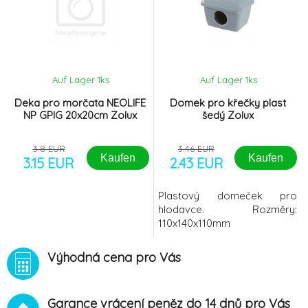
Auf Lager 1
ks
Auf Lager 1
ks
Deka pro morčata NEOLIFE
Domek pro křečky plast
NP GPIG 20x20cm Zolux
šedý Zolux
3.8 EUR
3.46 EUR
Kaufen
Kaufen
3.15 EUR
2.43 EUR
Plastový domeček pro
hlodavce. Rozměry:
110x140x110mm
Výhodná cena pro Vás
Garance vrácení peněz do 14 dnů pro Vás