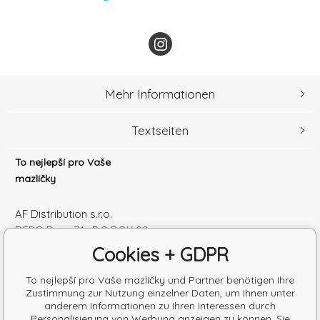
Mehr Informationen
Textseiten
To nejlepší pro Vaše
mazlíčky
AF Distribution s.r.o.
DEPO Brno 71 , P.O.BOX 99
600 10 Brno
Cookies + GDPR
Česká republika
Handelsregister Nr.: 52010180
To nejlepší pro Vaše mazlíčky und Partner benötigen Ihre
Zustimmung zur Nutzung einzelner Daten, um Ihnen unter
Steuernum.: SK2120864328
anderem Informationen zu Ihren Interessen durch
Personalisierung von Werbung anzeigen zu können. Sie