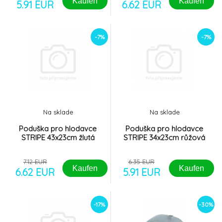
Kaufen
Kaufen
5.91 EUR
6.62 EUR
-7%
-7%
Na sklade
Na sklade
Poduška pro hlodavce
Poduška pro hlodavce
STRIPE 43x23cm žlutá
STRIPE 34x23cm růžová
7.12 EUR
6.35 EUR
Kaufen
Kaufen
6.62 EUR
5.91 EUR
-17%
-30%