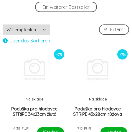
Poduška pro hlodavce STRIPE 43x28cm
-7%
Ein weiterer Bestseller
4.
růžová
6.62 EUR
Poduška pro hlodavce STRIPE 34x23cm
-7%
Filtern
5.
žlutá
5.91 EUR
Über das Sortieren
Poduška pro hlodavce STRIPE 43x23cm
-7%
6.
-7%
-7%
žlutá
6.62 EUR
Na sklade
Na sklade
Poduška pro hlodavce
Poduška pro hlodavce
STRIPE 34x23cm žlutá
STRIPE 43x28cm růžová
6.35 EUR
7.12 EUR