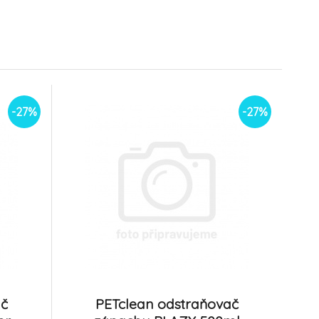
l
POVRCHY 500ml
6.
rozprašovač
Na sklade
54.09 EUR
6.79 EUR
39.48 EUR
4.96 EUR
-27%
PETclean Čistič
RCHY
TEXTILNÉ POVRCHY 5l
9.
ovač
kanister
Na sklade
6.87 EUR
52.87 EUR
-27%
-27%
5.01 EUR
38.59 EUR
ač
PETclean odstraňovač