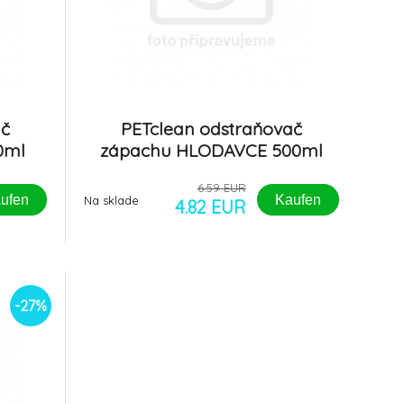
ač
PETclean odstraňovač
0ml
zápachu HLODAVCE 500ml
rozprašovač
6.59 EUR
ufen
Kaufen
Na sklade
4.82 EUR
-27%