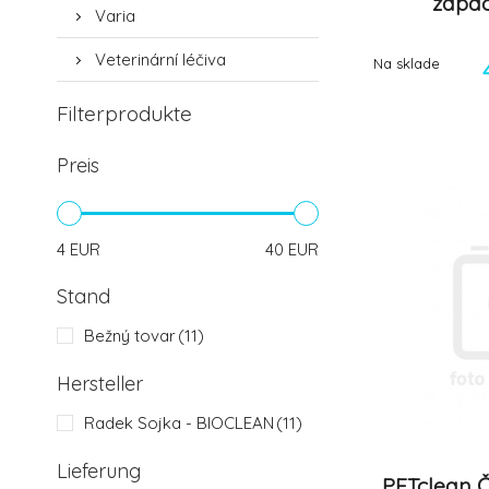
zápac
Varia
ro
Veterinární léčiva
Na sklade
Filterprodukte
Preis
4
EUR
40
EUR
Stand
Bežný tovar
(11)
Hersteller
Radek Sojka - BIOCLEAN
(11)
Lieferung
PETclean 