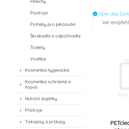
Pelechy
4.
Postroje
Über das Sort
Wir empfeh
Potřeby pro pěstování
-27%
Škrabadla a odpočívadla
7.
Toalety
Vodítka
Kosmetika hygienická
Kosmetika ochranná a
hojivá
Nutriční doplňky
Přístroje
Tiskopisy a průkazy
PETcle