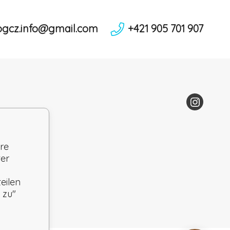
ogcz.info@gmail.com
+421 905 701 907
re
ter
eilen
 zu"