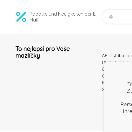
Rabatte und Neuigkeiten per E-
Mail
To nejlepší pro Vaše
mazlíčky
AF Distribution 
DEPO Brno 71 
600 10 Brno
Česká republi
Handelsregiste
T
Steuernum.: S
Zu
Pers
Ihr