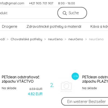
.info@gmail.com
+421 905 701 907
8:00 - 16:00
Suche
Drogerie
Zdravotnické potřeby a materiál
Káva a ká
oží
Chovatelské potřeby
neurčeno
neurčeno
neurčeno
-27%
PETclean odstraňovač
PETclean odst
zápachu VTÁCTVO
zápachu PLAZY
2.
500ml rozprašovač
rozprašovač
Na sklade
Na sklade
6.59 EUR
4.82 EUR
Ein weiterer Bestseller
-27%
PETclean Čistič
PETclean Čistič