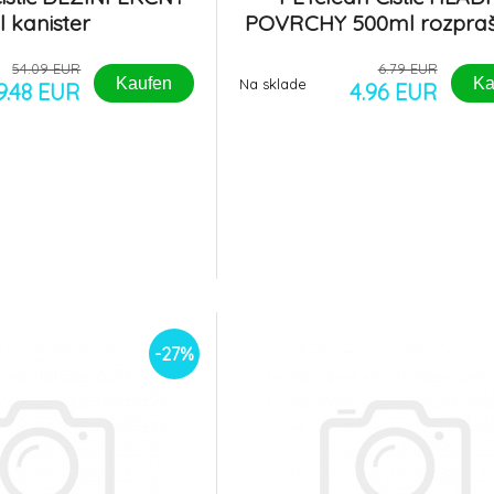
l kanister
POVRCHY 500ml rozpra
54.09 EUR
6.79 EUR
Kaufen
Ka
Na sklade
9.48 EUR
4.96 EUR
-27%