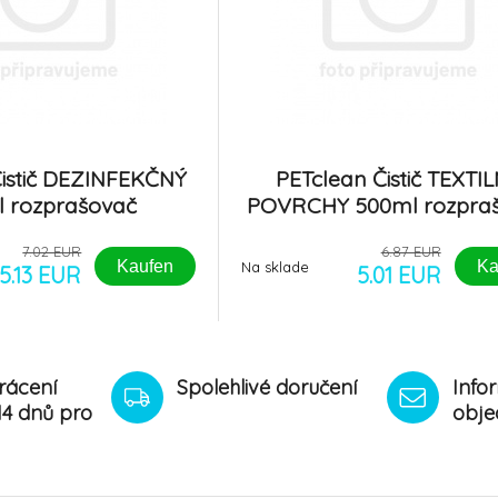
Čistič DEZINFEKČNÝ
PETclean Čistič TEXTI
 rozprašovač
POVRCHY 500ml rozpra
7.02 EUR
6.87 EUR
Kaufen
Ka
Na sklade
5.13 EUR
5.01 EUR
rácení
Spolehlivé doručení
Info
14 dnů pro
obje