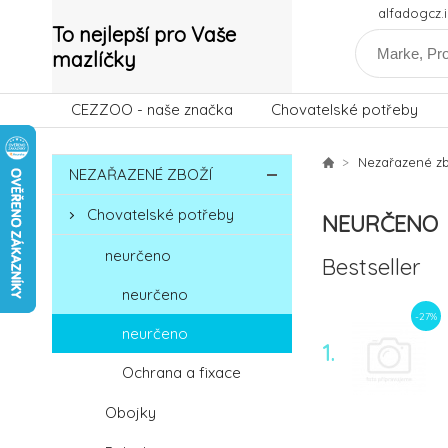
alfadogcz
To nejlepší pro Vaše
mazlíčky
CEZZOO - naše značka
Chovatelské potřeby
Nezařazené zb
NEZAŘAZENÉ ZBOŽÍ
Chovatelské potřeby
NEURČENO
neurčeno
Bestseller
neurčeno
-27%
neurčeno
1.
Ochrana a fixace
Obojky
-27%