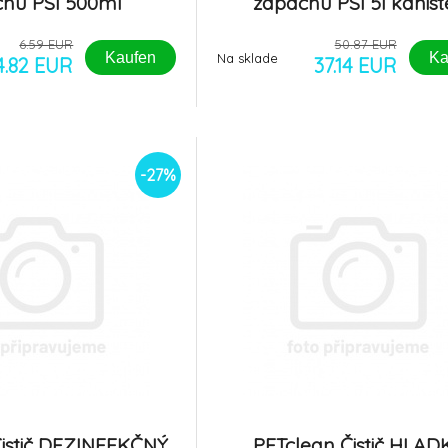
hu PSI 500ml
zápachu PSI 5l kanist
zprašovač
6.59 EUR
50.87 EUR
Kaufen
Ka
Na sklade
4.82 EUR
37.14 EUR
-27%
Čistič DEZINFEKČNÝ
PETclean Čistič HLAD