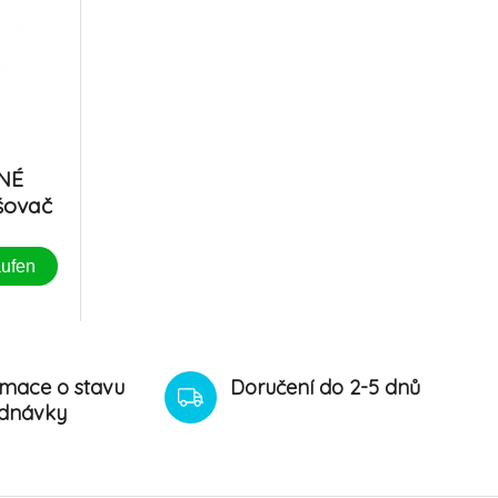
LNÉ
šovač
ufen
rmace o stavu
Doručení do 2-5 dnů
dnávky