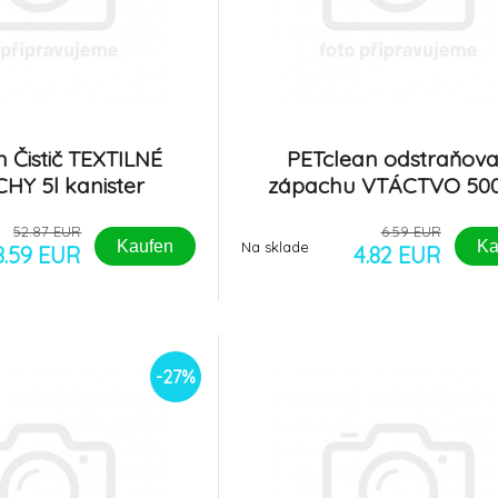
 Čistič TEXTILNÉ
PETclean odstraňov
HY 5l kanister
zápachu VTÁCTVO 50
rozprašovač
52.87 EUR
6.59 EUR
Kaufen
Ka
Na sklade
8.59 EUR
4.82 EUR
-27%