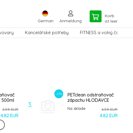
Korb
German
Anmeldung
ist leer
vovary
Kancelářské potřeby
FITNESS a volný čas
-27%
raňovač
PETclean odstraňovač
 500ml
zápachu HLODAVCE
3.
500ml rozprašovač
Na sklade
6.59 EUR
6.59 EUR
4.82 EUR
4.82 EUR
-27%
PETclean Čistič HLADKÉ