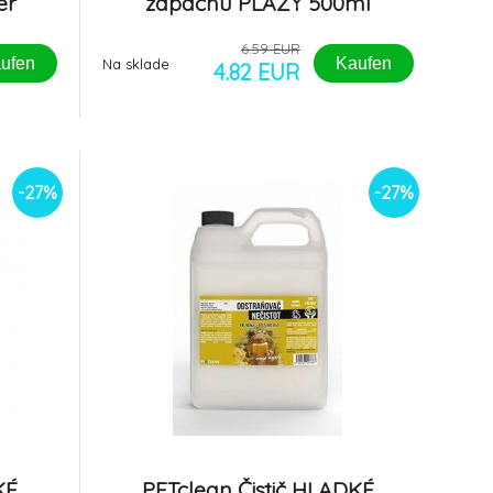
er
zápachu PLAZY 500ml
rozprašovač
6.59 EUR
ufen
Kaufen
Na sklade
4.82 EUR
-27%
-27%
KÉ
PETclean Čistič HLADKÉ