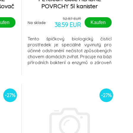
šovač
POVRCHY 5l kanister
52.87 EUR
ufen
Kaufen
Na sklade
38.59 EUR
Tento špičkový biologický čisticí
prostředek je speciálně vyvinutý pro
účinné odstranění nečistot způsobených
chovem domácích zvířat. Pracuje na bázi
přírodních bakterií a enzymů a zároveň
povrchově aktivních látek, které si hravě
poradí s odolnými nečistotami na
hladkých površích, jako jsou plastové,
kovové a skleněné nádoby. Ideální pro
-27%
-27%