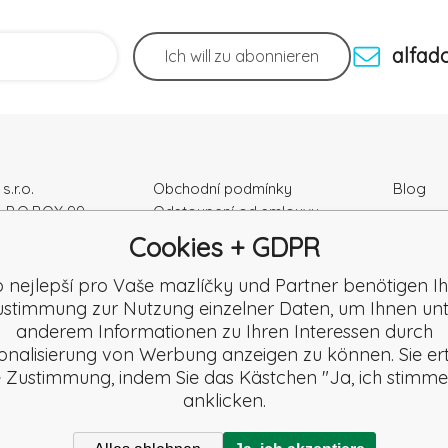
alfad
Ich will
zu abonnieren
s.r.o.
Obchodní podmínky
Blog
, P.O.BOX 99
Odstoupení od smlouvy
Podmínky ochrany osobních
Cookies + GDPR
ka
údajú
r Nr.: 52010180
Kontakty
o nejlepší pro Vaše mazlíčky und Partner benötigen Ih
K2120864328
Záruka a Reklamace
stimmung zur Nutzung einzelner Daten, um Ihnen un
Reklamační formulář
anderem Informationen zu Ihren Interessen durch
Beschwerde
onalisierung von Werbung anzeigen zu können. Sie ert
Rezension
e Zustimmung, indem Sie das Kästchen "Ja, ich stimme
anklicken.