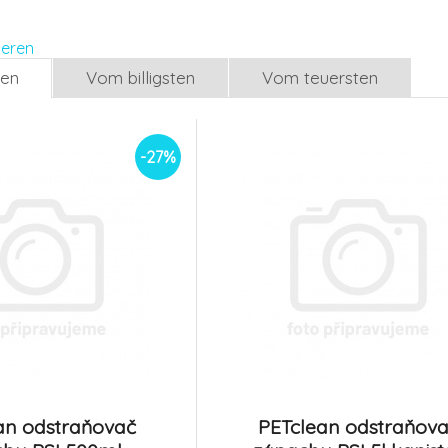
DEZINFEKČNÝ 500ml
DEZINFEKČNÝ 5
5.
rozprašovač
kanister
Na sklade
Na sklade
7.02 EUR
ieren
5.13 EUR
len
Vom billigsten
Vom teuersten
-27%
PETclean Čistič HLADKÉ
PETclean Čistič
POVRCHY 5l kanister
TEXTILNÉ POV
8.
500ml rozpraš
Na sklade
Na sklade
52.87 EUR
-27%
38.59 EUR
an odstraňovač
PETclean odstraňov